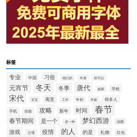
标签
专业
习俗
中国
他们的
作者
你可以
冬天
元宵节
唐代
冬季
学校
娘家
宋代
寓意
很多人
年初
宝宝
工作
年龄
春节
攻略
时间
新年
手机
技能
梦幻西游
春节期间
是一个
汤圆
是一种
的人
疫情
游戏
的是
礼物
红包
父母