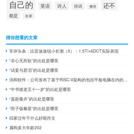
自己的
还不
诗人
英语
诗词
费用
都是
长辈
猜你想看的文章
车评头条：比亚迪速锐小长测（5）：1.5Ti+6DCT实际表现
“非心无所欲”的出处是哪里
“试妾与君泪”的出处是哪里
润和软件：公司发布了基于RISC-V架构的包括平板电脑在内的多款OpenHarmony终端新品
“中书坡老五十一岁”的出处是哪里
“嘉葩毒卉”的出处是哪里
“而子饭藜藿”的出处是哪里
回家过年干什么好呢作文
属狗多大年龄202