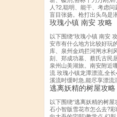
人?2,聪明、能干、考虑问
盲目张扬。枪打出头鸟是
玫瑰小镇 南安 攻略
以下围绕“玫瑰小镇 南安 
安市有什么地方比较好玩的
库、泉州金鸡拦河闸水利
刻、郑成功墓、蔡氏古民
泉州山美湖旅。南安附近哪
流 玫瑰小镇龙潭漂流,全长
溪流时缓时急,能尽享漂流
逃离妖精的树屋攻略
以下围绕“逃离妖精的树屋
石小智版雪花市怎么去?彩
向大吾的宅邸)教学点 幻