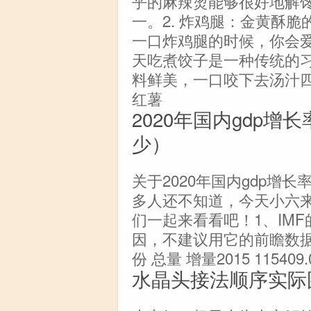
乎的麻辣烫能够很好地解
一。2. 炸鸡腿：金黄酥
一口炸鸡腿的时候，你会爱
天吃煮饺子是一种传统的
料鲜美，一口咬下去汤汁四
红薯
2020年国内gdp增长
少）
关于2020年国内gdp增长
多人还不知道，今天小六
们一起来看看吧！1、IM
因，不建议用它的前瞻数
份 总量 增量2015 115409.06
水晶头接法顺序实际