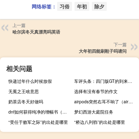
网络标签：
习俗
年初
除夕
上一篇
哈尔滨冬天真漂亮吗英语
下一篇
大年初四能刷鞋子吗请问
相关问题
快递过年什么时候放假
车评头条：四门版GT的到来使当年所有轿跑车和RoadsterGT再次焕然一新
无冕之王啥意思
选择有没有春节的作文
奶茶店冬天好做吗
airpods突然右耳不响了（airpods突然有一只不响了）
dnf如何获得纯净的增幅书（dnf纯净的增幅书有什么用）
梦幻西游大庭院任务
“受任于败军之际”的出处是哪里
“桥边八列驺”的出处是哪里