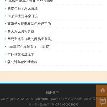
“凤城回望真堪画”的出处是哪里
麂皮包脏了怎么清洗
70后男士过年穿什么
离婚子女抚养权是怎样规定的
冬天怎么照相男孩
网易宝账号（我的网易宝登陆）
mm影院在线观看（mm影院）
本科论文没过退学
陕北过年都吃啥食物
知识分类
Copyright © 2012 - 2026
Pyecharts
Powered by
网站分类目录
|
精选推荐文章
|
网
站地图
|
疑难解答
陕ICP备05009492号