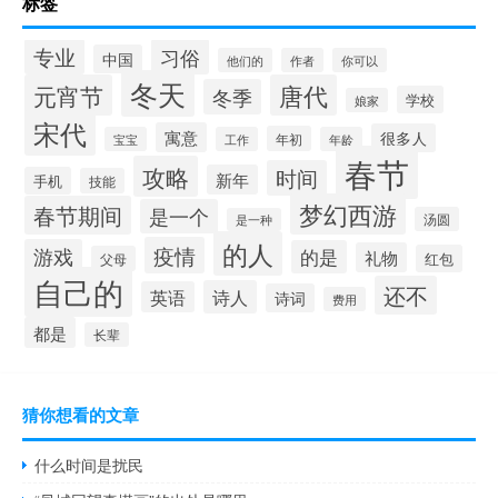
标签
专业
习俗
中国
他们的
作者
你可以
冬天
元宵节
唐代
冬季
学校
娘家
宋代
寓意
很多人
年初
宝宝
工作
年龄
春节
攻略
时间
新年
手机
技能
梦幻西游
春节期间
是一个
汤圆
是一种
的人
疫情
游戏
的是
礼物
红包
父母
自己的
还不
诗人
英语
诗词
费用
都是
长辈
猜你想看的文章
什么时间是扰民