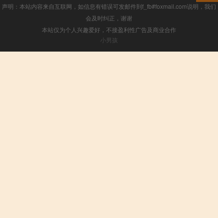
声明：本站内容来自互联网，如信息有错误可发邮件到f_fb#foxmail.com说明，我们
会及时纠正，谢谢
本站仅为个人兴趣爱好，不接盈利性广告及商业合作
小男孩