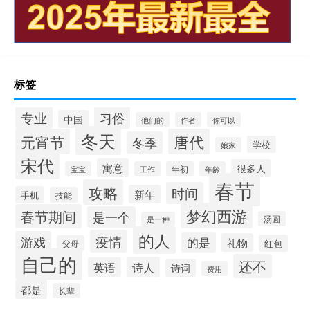
标签
专业
习俗
中国
他们的
作者
你可以
冬天
元宵节
唐代
冬季
学校
娘家
宋代
寓意
很多人
年初
宝宝
工作
年龄
春节
攻略
时间
新年
手机
技能
梦幻西游
春节期间
是一个
汤圆
是一种
的人
疫情
游戏
的是
礼物
红包
父母
自己的
还不
诗人
英语
诗词
费用
都是
长辈