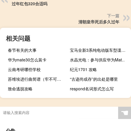
过年红包320合适吗
下一篇
清朝皇帝死后多久过年
相关问题
春节有关的大事
宝马全新3系纯电动版车型谍照图片曝光
华为mate30怎么装卡
水晶光电：参与供应华为Mate60全系后置3D摄像头元器件
云南考研哪些学校
纪元1701 攻略
苏维埃进行曲简谱（牢不可破的联盟简谱）
“古迹尚或存”的出处是哪里
致命逃脱攻略
respond名词形式怎么写
☚
公告