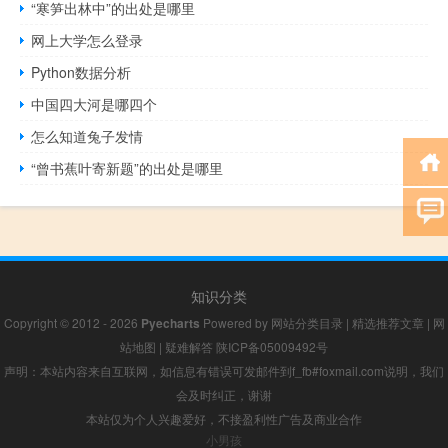
“寒笋出林中”的出处是哪里
网上大学怎么登录
Python数据分析
中国四大河是哪四个
怎么知道兔子发情
“曾书蕉叶寄新题”的出处是哪里
知识分类
Copyright © 2012 - 2026
Pyecharts
Powered by
网站分类目录
|
精选推荐文章
|
网
站地图
|
疑难解答
陕ICP备05009492号
声明：本站内容来自互联网，如信息有错误可发邮件到f_fb#foxmail.com说明，我们
会及时纠正，谢谢
本站仅为个人兴趣爱好，不接盈利性广告及商业合作
小男孩