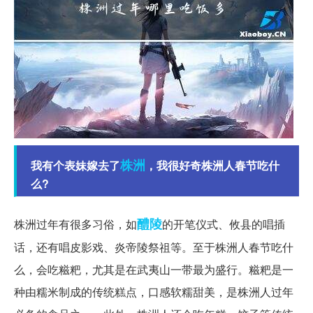
株洲
我有个表妹嫁去了
，我很好奇株洲人春节吃什
么?
醴陵
株洲过年有很多习俗，如
的开笔仪式、攸县的唱插
话，还有唱皮影戏、炎帝陵祭祖等。至于株洲人春节吃什
么，会吃糍粑，尤其是在武夷山一带最为盛行。糍粑是一
种由糯米制成的传统糕点，口感软糯甜美，是株洲人过年