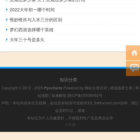
2022大年初一哪个时间
惟妙惟肖与入木三分的区别
梦幻西游选择哪个英雄
大年三十号是多久
知识分类
Copyright © 2012 - 2026
Pyecharts
Powered by
网站分类目录
|
精选推荐文章
|
网
站地图
|
疑难解答
陕ICP备05009492号
声明：本站内容来自互联网，如信息有错误可发邮件到f_fb#foxmail.com说明，我们
会及时纠正，谢谢
本站仅为个人兴趣爱好，不接盈利性广告及商业合作
小男孩