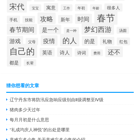
宋代
寓意
很多人
年初
宝宝
工作
年龄
春节
攻略
时间
新年
手机
技能
梦幻西游
春节期间
是一个
汤圆
是一种
的人
疫情
游戏
的是
礼物
红包
父母
自己的
还不
诗人
英语
诗词
费用
都是
长辈
猜你想看的文章
辽宁丹东市将防汛应急响应级别由Ⅱ级调整至Ⅳ级
猪肉多少天过年
每月月初是什么意思
“礼成均庆人神悦”的出处是哪里
意难忘多少集 关于意难忘多少集的介绍