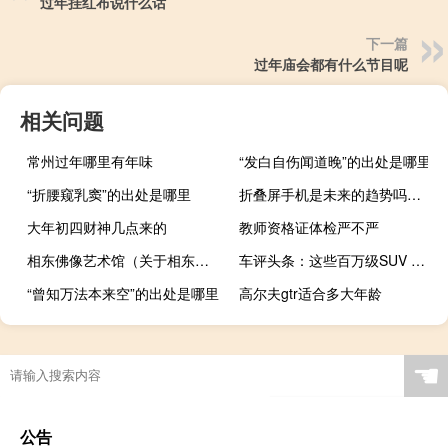
过年挂红布说什么话
下一篇
过年庙会都有什么节目呢
相关问题
常州过年哪里有年味
“发白自伤闻道晚”的出处是哪里
“折腰窥乳窦”的出处是哪里
折叠屏手机是未来的趋势吗（可能是一个利润丰厚的可折叠显示智能手机市场）
大年初四财神几点来的
教师资格证体检严不严
相东佛像艺术馆（关于相东佛像艺术馆的介绍）
车评头条：这些百万级SUV 如今打7折 你会买账吗
“曾知万法本来空”的出处是哪里
高尔夫gtr适合多大年龄
☚
公告