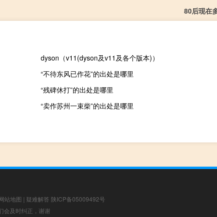
80后现在
dyson（v11(dyson及v11及各个版本)）
“不待东风已作花”的出处是哪里
“残碑休打”的出处是哪里
“卖作苏州一束柴”的出处是哪里
网站地图
|
疑难解答
陕ICP备05009492号
，我们会及时纠正，谢谢