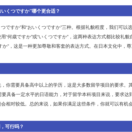
おいくつですか”哪个更合适？
くつですか”和“おいくつですか”三种。根据礼貌程度，我们可以
用“何歳ですか”或“いくつですか”，这两种表达方式都比较礼貌
すか”，这是一种更加尊敬和客套的表达方式。在日本文化中，尊
。
先，你需要具备高中以上的学历，这是大多数留学项目的要求。
需要具备一定水平的日语能力，对于留学本科项目来说，要求达到
能会相对较低。总的来说，如果你满足这些条件，你就可以有机
别，可行吗？