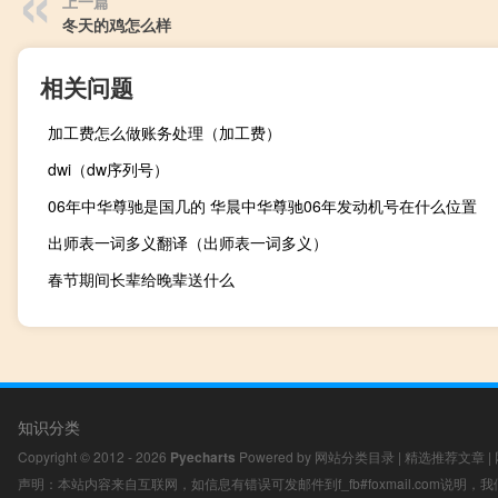
上一篇
冬天的鸡怎么样
相关问题
加工费怎么做账务处理（加工费）
dwi（dw序列号）
06年中华尊驰是国几的 华晨中华尊驰06年发动机号在什么位置
出师表一词多义翻译（出师表一词多义）
春节期间长辈给晚辈送什么
知识分类
Copyright © 2012 - 2026
Pyecharts
Powered by
网站分类目录
|
精选推荐文章
|
声明：本站内容来自互联网，如信息有错误可发邮件到f_fb#foxmail.com说明