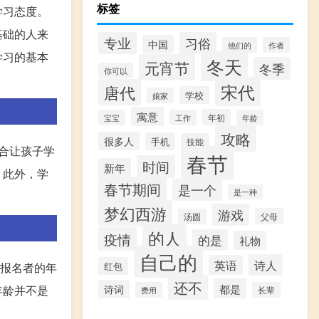
标签
学习态度。
基础的人来
专业
习俗
中国
他们的
作者
学习的基本
冬天
元宵节
冬季
你可以
宋代
唐代
学校
娘家
寓意
年初
宝宝
工作
年龄
攻略
很多人
手机
技能
合让孩子学
春节
时间
新年
。此外，学
春节期间
是一个
是一种
梦幻西游
游戏
父母
汤圆
的人
疫情
的是
礼物
自己的
诗人
英语
试报名者的年
红包
还不
都是
年龄并不是
诗词
费用
长辈