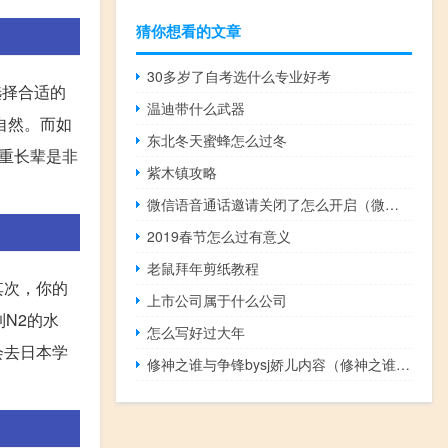
猜你想看的文章
30多岁了自考选什么专业好考
选择合适的
温迪带什么武器
自然。而如
东北冬天蜜蜂怎么过冬
重长辈是非
紫木镇攻略
微信语音通话邀请关闭了怎么开启（微信语音和视频邀请通知关闭了怎么办）
2019春节怎么过有意义
老鼠拜年剪纸教程
其次，你的
上市公司属于什么公司
N2的水
怎么写好过大年
会去日本学
修神之谁与争锋bysj娇儿内容（修神之谁与争锋）