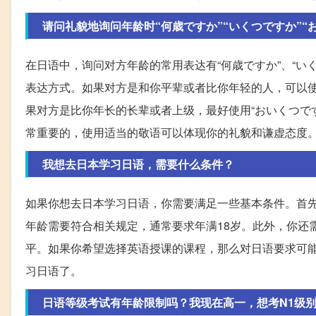
请问礼貌地询问年龄时“何歳ですか”“いくつですか”“
在日语中，询问对方年龄的常用表达有“何歳ですか”、“い
表达方式。如果对方是和你平辈或者比你年轻的人，可以使
果对方是比你年长的长辈或者上级，最好使用“おいくつで
常重要的，使用适当的敬语可以体现你的礼貌和谦虚态度
我想去日本学习日语，需要什么条件？
如果你想去日本学习日语，你需要满足一些基本条件。首
年龄需要符合相关规定，通常要求年满18岁。此外，你还
平。如果你希望选择英语授课的课程，那么对日语要求可
习日语了。
日语等级考试有年龄限制吗？我现在高一，想考N1级