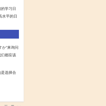
门的学习日
高水平的日
か”来询问
我们都应该
的是选择合