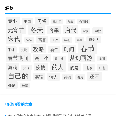
标签
专业
习俗
中国
他们的
作者
你可以
冬天
元宵节
唐代
冬季
学校
娘家
宋代
寓意
很多人
年初
宝宝
工作
年龄
春节
攻略
时间
新年
手机
技能
梦幻西游
春节期间
是一个
汤圆
是一种
的人
疫情
游戏
的是
礼物
红包
父母
自己的
还不
诗人
英语
诗词
费用
都是
长辈
猜你想看的文章
专业硕士没有参与专业辅导课程学习很难通过考核吗