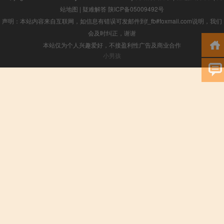
站地图
|
疑难解答
陕ICP备05009492号
声明：本站内容来自互联网，如信息有错误可发邮件到f_fb#foxmail.com说明，我们
会及时纠正，谢谢
本站仅为个人兴趣爱好，不接盈利性广告及商业合作
小男孩