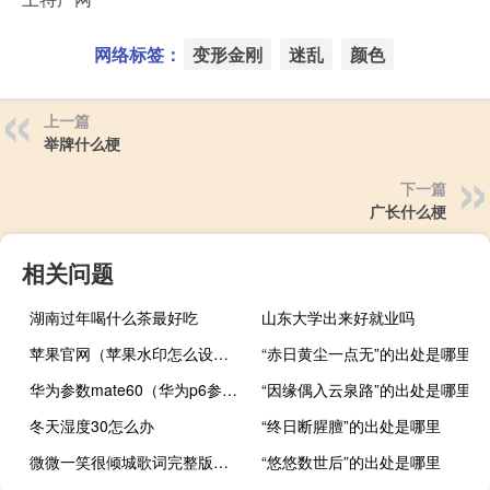
网络标签：
变形金刚
迷乱
颜色
上一篇
举牌什么梗
下一篇
广长什么梗
相关问题
湖南过年喝什么茶最好吃
山东大学出来好就业吗
苹果官网（苹果水印怎么设置）
“赤日黄尘一点无”的出处是哪里
华为参数mate60（华为p6参数）
“因缘偶入云泉路”的出处是哪里
冬天湿度30怎么办
“终日断腥膻”的出处是哪里
微微一笑很倾城歌词完整版（微微一笑很倾城歌词）
“悠悠数世后”的出处是哪里