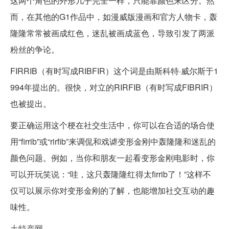
这两个角色的外形几乎完全一样，只能靠颜色来区分。然
而，在其他的G1作品中，如漫威版漫画和官方人物卡，轰
隆隆常常被画成红色，迷乱被画成蓝色，导致引发了两派
粉丝的争论。
FIRRIB（有时写成RIBFIR）这个词是由斯科特·威尔斯于1
994年提出的。很快，对立的RIRFIB（有时写成FIBRIR）
也被提出。
要正确运用这个梗在社交生活中，你可以在合适的场合使
用“firrib”或“rirfib”来调侃和戏谑变形金刚中轰隆隆和迷乱的
颜色问题。例如，当你和朋友一起看变形金刚电影时，你
可以开玩笑说：“哇，这只轰隆隆红得太firrib了！”这样不
仅可以展示你对变形金刚的了解，也能增加社交互动的趣
味性。
土特产网