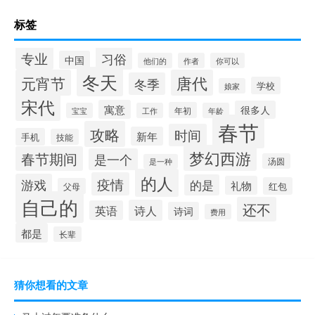
标签
专业
习俗
中国
他们的
作者
你可以
冬天
元宵节
唐代
冬季
学校
娘家
宋代
寓意
很多人
年初
宝宝
工作
年龄
春节
攻略
时间
新年
手机
技能
梦幻西游
春节期间
是一个
汤圆
是一种
的人
疫情
游戏
的是
礼物
红包
父母
自己的
还不
诗人
英语
诗词
费用
都是
长辈
猜你想看的文章