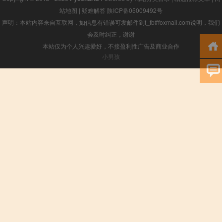
站地图
|
疑难解答
陕ICP备05009492号
声明：本站内容来自互联网，如信息有错误可发邮件到f_fb#foxmail.com说明，我们
会及时纠正，谢谢
本站仅为个人兴趣爱好，不接盈利性广告及商业合作
小男孩