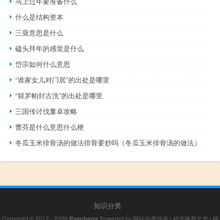
马上过年要准备什么
什么是结构资本
三蘖意思是什么
磕头拜年的感觉是什么
岱宗如何什么意思
“谁家女儿对门居”的出处是哪里
“猩罗帕封古洗”的出处是哪里
三国传讨伐董卓攻略
曹芬是什么意思什么梗
冬瓜玉米排骨汤的做法排骨要炒吗（冬瓜玉米排骨汤的做法）
知识分类
Copyright © 2012 - 2026
Pyecharts
Powered by
网站分类目录
|
精选推荐文章
|
网