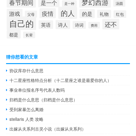
梦幻西游
春节期间
是一个
汤圆
是一种
的人
疫情
游戏
的是
礼物
红包
父母
自己的
还不
诗人
英语
诗词
费用
都是
长辈
猜你想看的文章
协议库存什么意思
十二星座性格特点分析（十二星座之谁是最爱你的人）
事业单位报名序号代表人数吗
归档是什么意思（归档是什么意思）
受到家暴怎么离婚
stellaris 人类 攻略
出嫁从夫系列古灵小说（出嫁从夫系列）