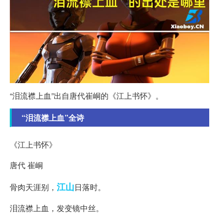
“泪流襟上血”出自唐代崔峒的《江上书怀》。
“泪流襟上血”全诗
《江上书怀》
唐代 崔峒
江山
骨肉天涯别，
日落时。
泪流襟上血，发变镜中丝。