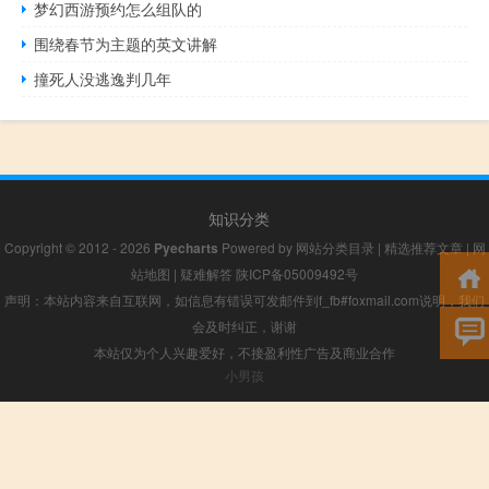
梦幻西游预约怎么组队的
围绕春节为主题的英文讲解
撞死人没逃逸判几年
知识分类
Copyright © 2012 - 2026
Pyecharts
Powered by
网站分类目录
|
精选推荐文章
|
网
站地图
|
疑难解答
陕ICP备05009492号
声明：本站内容来自互联网，如信息有错误可发邮件到f_fb#foxmail.com说明，我们
会及时纠正，谢谢
本站仅为个人兴趣爱好，不接盈利性广告及商业合作
小男孩