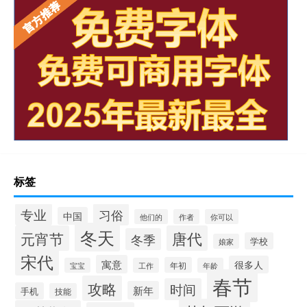
标签
专业
习俗
中国
他们的
作者
你可以
冬天
元宵节
唐代
冬季
学校
娘家
宋代
寓意
很多人
年初
宝宝
工作
年龄
春节
攻略
时间
新年
手机
技能