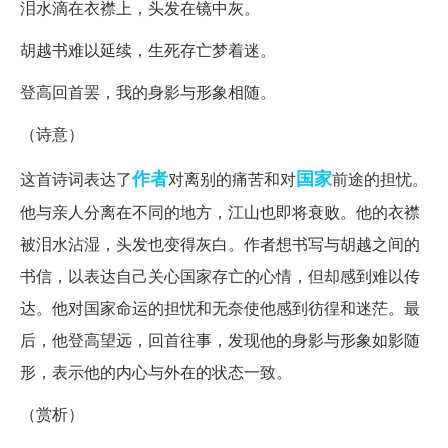
泪水滴在衣襟上，头发在镜中灰。
胡越书难以延续，生死存亡梦着迷。
登高回首罢，我的身影与形象相随。
（诗意）
作者
国家
这首诗词表达了
对离别的痛苦和对
前途的担忧。
他与亲人分离在不同的地方，江山也即将衰败。他的衣襟
被泪水沾湿，头发也变得灰白。作者想书写与胡越之间的
书信，以表达自己关心国家存亡的心情，但却感到难以传
达。他对国家命运的担忧和无奈使他感到彷徨和迷茫。最
后，他登高望远，回首往事，发现他的身影与形象如影随
形，表示他的内心与外在的状态一致。
（赏析）