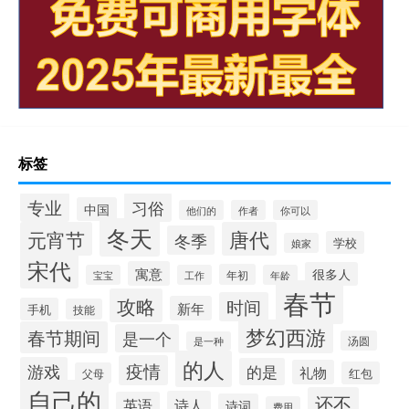
标签
专业
习俗
中国
他们的
作者
你可以
冬天
元宵节
唐代
冬季
学校
娘家
宋代
寓意
很多人
年初
宝宝
工作
年龄
春节
攻略
时间
新年
手机
技能
梦幻西游
春节期间
是一个
汤圆
是一种
的人
疫情
游戏
的是
礼物
红包
父母
自己的
还不
诗人
英语
诗词
费用