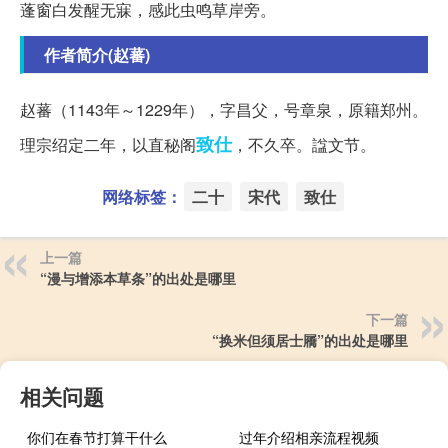
蓬窗白发醒无寐，感此虫鸣草岸旁。
作者简介(赵蕃)
赵蕃（1143年～1229年），字昌父，号章泉，原籍郑州。
致仕
理宗绍定二年，以直秘阁
，不久卒。諡文节。
网络标签：
二十
宋代
致仕
上一篇
“漫与增添本草条”的出处是哪里
下一篇
“换米但须居士屩”的出处是哪里
相关问题
你们在春节打算干什么
过年介绍相亲流程视频