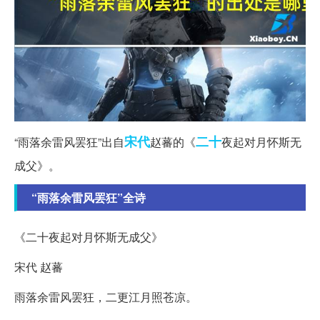
宋代
二十
“雨落余雷风罢狂”出自
赵蕃的《
夜起对月怀斯无
成父》。
“雨落余雷风罢狂”全诗
《二十夜起对月怀斯无成父》
宋代 赵蕃
雨落余雷风罢狂，二更江月照苍凉。