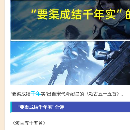
千年
“要渠成结
实”出自宋代释绍昙的《颂古五十五首》。
“要渠成结千年实”全诗
《颂古五十五首》