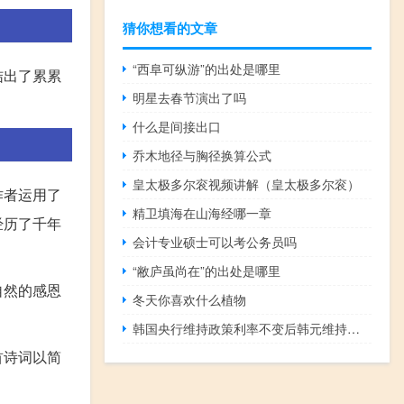
猜你想看的文章
“西阜可纵游”的出处是哪里
结出了累累
明星去春节演出了吗
什么是间接出口
乔木地径与胸径换算公式
皇太极多尔衮视频讲解（皇太极多尔衮）
作者运用了
精卫填海在山海经哪一章
经历了千年
会计专业硕士可以考公务员吗
“敝庐虽尚在”的出处是哪里
自然的感恩
冬天你喜欢什么植物
韩国央行维持政策利率不变后韩元维持涨势
首诗词以简