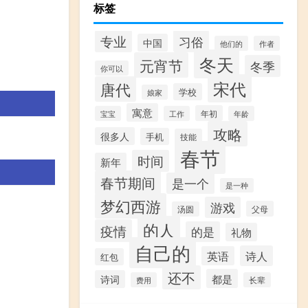
标签
专业
习俗
中国
他们的
作者
冬天
元宵节
冬季
你可以
宋代
唐代
学校
娘家
寓意
年初
宝宝
工作
年龄
攻略
很多人
手机
技能
春节
时间
新年
春节期间
是一个
是一种
梦幻西游
游戏
父母
汤圆
的人
疫情
的是
礼物
自己的
诗人
英语
红包
还不
都是
诗词
费用
长辈