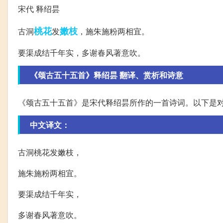
宋代 释绍昙
桃花
嫩枝
古洞
发
，施朱施粉两相宜。
要渠成结千年实，多谢春风著意吹。
《颂古五十五首》释绍昙 翻译、赏析和诗意
《颂古五十五首》是宋代释绍昙所作的一首诗词。以下是
中文译文：
古洞桃花发嫩枝，
施朱施粉两相宜。
要渠成结千年实，
多谢春风著意吹。