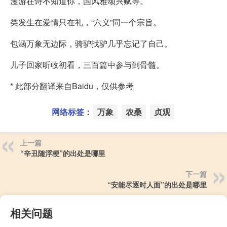
漫游在诗不知道你，国风雅颂兴赋等。
类发生在爱情只在礼，“六义”同一个宗旨。
包涵万象无边际，骑驴找驴几乎忘记了自己。
儿子回家听收初看，三百篇中参与到骨髓。
* 此部分翻译来自Baidu，仅供参考
网络标签：
万象
农桑
贞观
上一篇
“辛丑随浮梗”的出处是哪里
下一篇
“安能尽逐时人面”的出处是哪里
相关问题