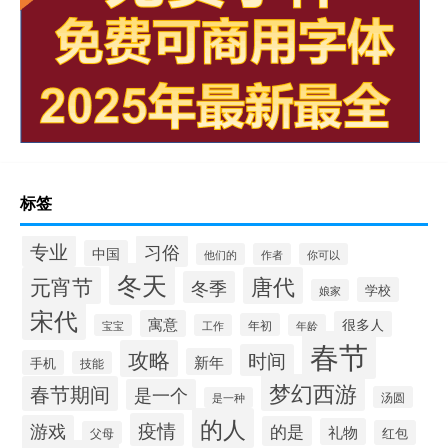
标签
专业
习俗
中国
他们的
作者
你可以
冬天
元宵节
唐代
冬季
学校
娘家
宋代
寓意
很多人
年初
宝宝
工作
年龄
春节
攻略
时间
新年
手机
技能
梦幻西游
春节期间
是一个
汤圆
是一种
的人
疫情
游戏
的是
礼物
红包
父母