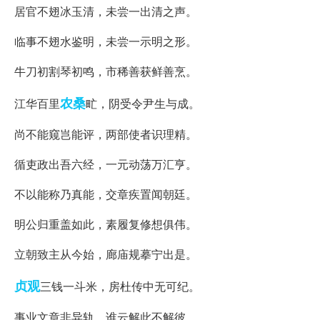
居官不翅冰玉清，未尝一出清之声。
临事不翅水鉴明，未尝一示明之形。
牛刀初割琴初鸣，市稀善获鲜善烹。
农桑
江华百里
甿，阴受令尹生与成。
尚不能窥岂能评，两部使者识理精。
循吏政出吾六经，一元动荡万汇亨。
不以能称乃真能，交章疾置闻朝廷。
明公归重盖如此，素履复修想俱伟。
立朝致主从今始，廊庙规摹宁出是。
贞观
三钱一斗米，房杜传中无可纪。
事业文章非异轨，谁云解此不解彼。