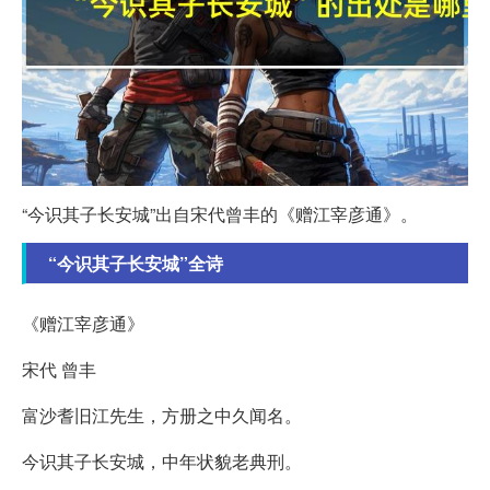
“今识其子长安城”出自宋代曾丰的《赠江宰彦通》。
“今识其子长安城”全诗
《赠江宰彦通》
宋代 曾丰
富沙耆旧江先生，方册之中久闻名。
今识其子长安城，中年状貌老典刑。