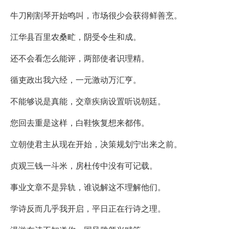
牛刀刚割琴开始鸣叫，市场很少会获得鲜善烹。
江华县百里农桑甿，阴受令生和成。
还不会看怎么能评，两部使者识理精。
循吏政出我六经，一元激动万汇亨。
不能够说是真能，交章疾病设置听说朝廷。
您回去重是这样，白鞋恢复想来都伟。
立朝使君主从现在开始，决策规划宁出来之前。
贞观三钱一斗米，房杜传中没有可记载。
事业文章不是异轨，谁说解这不理解他们。
学诗反而几乎我开启，平日正在行诗之理。