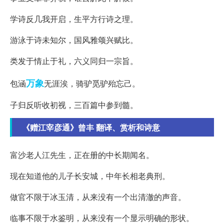
学诗反几我开启，生平方行诗之理。
游泳于诗未知尔，国风雅颂兴赋比。
类发于情止于礼，六义同归一宗旨。
万象
包涵
无涯涘，骑驴觅驴殆忘己。
子归反听收初视，三百篇中参到髓。
《赠江宰彦通》曾丰 翻译、赏析和诗意
富沙老人江先生，正在册的中长期闻名。
现在知道他的儿子长安城，中年长相老典刑。
做官不限于冰玉清，从来没有一个出清澈的声音。
临事不限于水鉴明，从来没有一个显示明确的形状。