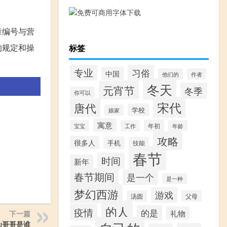
章编号与营
的规定和操
标签
专业
习俗
中国
他们的
作者
冬天
元宵节
冬季
你可以
宋代
唐代
学校
娘家
寓意
年初
宝宝
工作
年龄
攻略
很多人
手机
技能
春节
时间
新年
春节期间
是一个
是一种
梦幻西游
游戏
父母
汤圆
的人
疫情
的是
礼物
下一篇
仙哥哥是谁