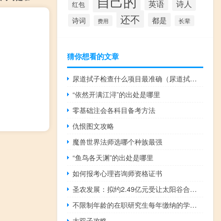
自己的
诗人
英语
红包
还不
都是
诗词
费用
长辈
猜你想看的文章
尿道拭子检查什么项目最准确（尿道拭子检查什么项目）
“依然开满江浔”的出处是哪里
零基础注会各科目备考方法
仇恨图文攻略
魔兽世界法师选哪个种族最强
“鱼鸟各天渊”的出处是哪里
如何报考心理咨询师资格证书
圣农发展：拟约2.49亿元受让太阳谷合计46%股权 并受让其6716万元可转股债权
不限制年龄的在职研究生每年缴纳的学费数额有差别吗
大双子攻略