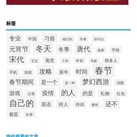
标签
专业
习俗
中国
他们的
作者
你可以
冬天
元宵节
唐代
冬季
学校
娘家
宋代
寓意
很多人
年初
宝宝
工作
年龄
春节
攻略
时间
新年
手机
技能
梦幻西游
春节期间
是一个
汤圆
是一种
的人
疫情
游戏
的是
礼物
红包
父母
自己的
还不
诗人
英语
诗词
费用
都是
长辈
猜你想看的文章