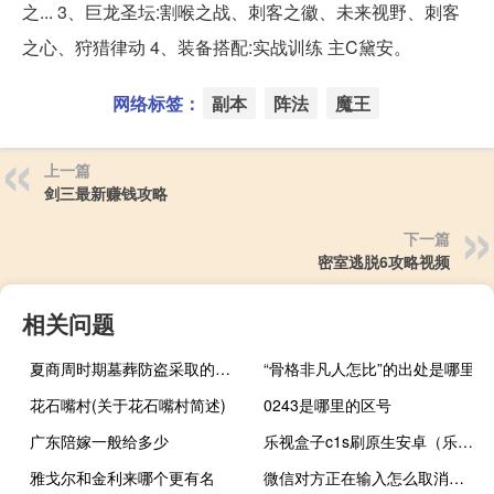
之... 3、巨龙圣坛:割喉之战、刺客之徽、未来视野、刺客
之心、狩猎律动 4、装备搭配:实战训练 主C黛安。
网络标签：
副本
阵法
魔王
上一篇
剑三最新赚钱攻略
下一篇
密室逃脱6攻略视频
相关问题
夏商周时期墓葬防盗采取的主要手段有哪些（夏商周时期是什么时候到什么时候）
“骨格非凡人怎比”的出处是哪里
花石嘴村(关于花石嘴村简述)
0243是哪里的区号
广东陪嫁一般给多少
乐视盒子c1s刷原生安卓（乐视盒子c1）
雅戈尔和金利来哪个更有名
微信对方正在输入怎么取消（微信对方正在输入）