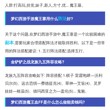
人群:打高玩,挂党,妹子,新人,方寸,优... 魔王最。
阵法
梦幻西游手游魔王寨用什么
好?
关于这个问题,在梦幻西游手游中,魔王寨是一个比较困难的
副本
,需要玩家合理搭配阵法才能取得胜利。以下是一些常
用的阵法搭配建议: 1. 五行阵法搭配:选择五行。
金铲铲之战龙族九五阵容攻略?
龙族九五阵容攻略如下: 阵容搭配 1.棋子 雷霆咆哮—沃利
贝尔(5)、远古恐惧—费德提克(4)、翠神—艾翁(4)、灵罗
娃娃—格温(5)、德玛西亚之力—盖伦(5)... 鬼魅。
梦幻西游魔王血FF是什么怎么做能卖钱吗?