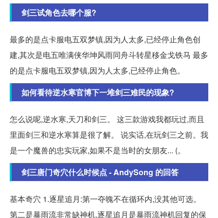
剑三试角色去哪个服?
最多的是点卡服电五双梦镇,因为人太多,已经停止角色创
建,其次是电五唯满侠华坤风雨同舟斗转星移金戈铁马 最多
的是点卡服电五双梦镇,因为人太多,已经停止角色。
如何看待逆水寒官博下一堆剑三难民的现象?
怎么说呢,逆水寒,天刀和剑三。 这三款游戏我都玩过,而且
里面剑三和逆水寒算是很了解。 说实话,在玩剑三之前。我
是一个魔兽的忠实玩家,如果不是当时的女朋友... (。
剑三唐门奇穴什么时候点 - AndySong 的回答
基本奇穴 1.逐星追月:第一夺魄不在循环内,没其他可选。
第二是暴雨流非常缺神机,逐星追月是暴雨流神机回复的保