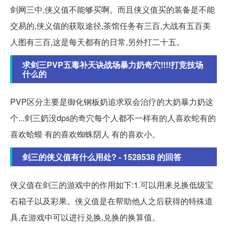
剑网三中,侠义值不能够买啊。而且侠义值买的装备是不能
交易的,侠义值的获取途径,茶馆任务有三百,大战有五百美
人图有三百,这是每天都有的日常,另外打二十五。
求剑三PVP五毒补天诀战场暴力奶奇穴!!!!打竞技场
什么的
PVP区分主要是御化钢板奶追求双会治疗的大奶暴力奶这
个...剑三奶没dps的奇穴每个人都不一样有的人喜欢蛇有的
喜欢蛤蟆 有的喜欢蜘蛛阴人 有的喜欢小。
剑三的侠义值有什么用处? - 1528538 的回答
侠义值在剑三的游戏中的作用如下:1.可以用来兑换低级宝
石箱子以及彩果。侠义值是在帮助他人之后获得的特殊道
具,在游戏中可以进行兑换,兑换的换算值。