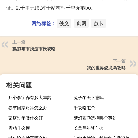
证。2.千里无痕:对于站桩型千里无痕bo。
网络标签：
侠义
剑网
点卡
上一篇
摸拟城市我是市长攻略
下一篇
我的世界恐龙岛攻略
相关问题
那个李宇春有多大年龄
兔子冬天下崽吗
春节回家财神怎么办
千攻略汇总
家庭过年做什么好
梦幻西游选择哪个英雄
震精什么梗
长辈拜年聊什么
过年除夕神器哪个好
初中生优缺点简短的自我评价