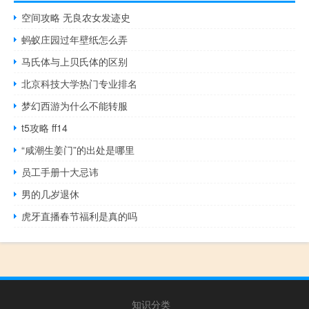
空间攻略 无良农女发迹史
蚂蚁庄园过年壁纸怎么弄
马氏体与上贝氏体的区别
北京科技大学热门专业排名
梦幻西游为什么不能转服
t5攻略 ff14
“咸潮生姜门”的出处是哪里
员工手册十大忌讳
男的几岁退休
虎牙直播春节福利是真的吗
知识分类