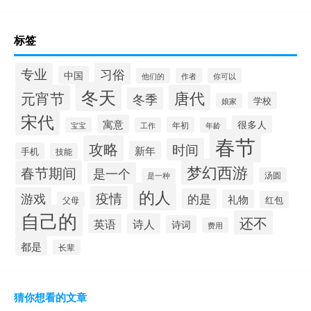
标签
专业
习俗
中国
他们的
作者
你可以
冬天
元宵节
唐代
冬季
学校
娘家
宋代
寓意
很多人
年初
宝宝
工作
年龄
春节
攻略
时间
新年
手机
技能
梦幻西游
春节期间
是一个
汤圆
是一种
的人
疫情
游戏
的是
礼物
红包
父母
自己的
还不
诗人
英语
诗词
费用
都是
长辈
猜你想看的文章