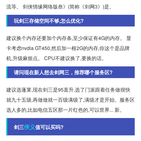
流等。 剑侠情缘网络版叁》(简称《剑网3》)是。
玩剑三存储空间不够,怎么优化?
建议换个内存还要加个内存条,至少保证有4G的内存。 显
卡考虑nvdia GT450,然后加一根2G的内存,你这个是品牌
机,升级麻烦点。 CPU不建议换了,要换的话。
请问现在新人想去剑网三，推荐哪个服务区?
建议选蓬莱,现在剑三是95直升,选了门派跟着任务做很快
就九十五级,再做做就一百级满级了,满级才是开始。服务区
选人多的,比如电信五区那一片红色的,可以世界... 新。
侠义
剑三
值可以买吗?