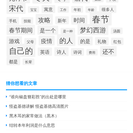
宋代
寓意
很多人
年初
宝宝
工作
年龄
春节
攻略
时间
新年
手机
技能
梦幻西游
春节期间
是一个
汤圆
是一种
的人
疫情
游戏
的是
礼物
红包
父母
自己的
还不
诗人
英语
诗词
费用
都是
长辈
猜你想看的文章
“谁向椒盘簪彩胜”的出处是哪里
怪盗基德讲解 怪盗基德高清图片
黑木耳的家常做法（黒木）
结转本年利润是什么意思