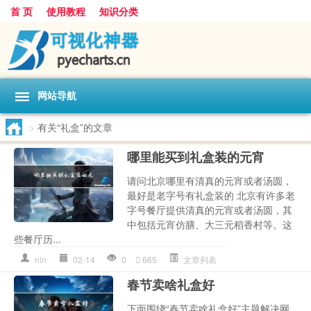
首 页
使用教程
知识分类
网站导航
>
有关“礼盒”的文章
哪里能买到礼盒装的元宵
请问北京哪里有清真的元宵或者汤圆，
最好是老字号有礼盒装的 北京有许多老
字号餐厅提供清真的元宵或者汤圆，其
中包括元宵仿膳、大三元稻香村等。这
些餐厅历...
nln
02-14
0
665
文章列表
春节卖啥礼盒好
下面围绕“春节卖啥礼盒好”主题解决网