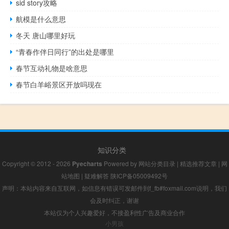
sid story攻略
航模是什么意思
冬天 唐山哪里好玩
“青春作伴日同行”的出处是哪里
春节互动礼物是啥意思
春节白羊峪景区开放吗现在
知识分类
Copyright © 2012 - 2026
Pyecharts
Powered by
网站分类目录
|
精选推荐文章
|
网
站地图
|
疑难解答
陕ICP备05009492号
声明：本站内容来自互联网，如信息有错误可发邮件到f_fb#foxmail.com说明，我们
会及时纠正，谢谢
本站仅为个人兴趣爱好，不接盈利性广告及商业合作
小男孩