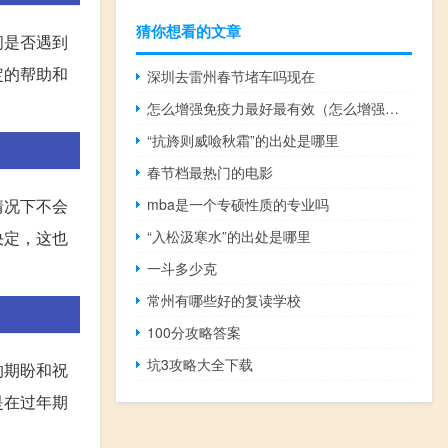
猜你想看的文章
问是否遇到
定的帮助和
深圳去雷州春节堵车吗现在
怎么增强免疫力最好最有效（怎么增强免疫力）
“抗旍则威噞秋霜”的出处是哪里
春节档最热门的电影
情况下不会
mba是一个专硕性质的专业吗
决定，这也
“入松汲寒水”的出处是哪里
一斗多少克
常州有哪些好的复读学校
100分攻略答案
坑3攻略大全下载
的期盼和祝
是在过年期