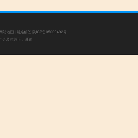
网站地图
|
疑难解答
陕ICP备05009492号
，我们会及时纠正，谢谢