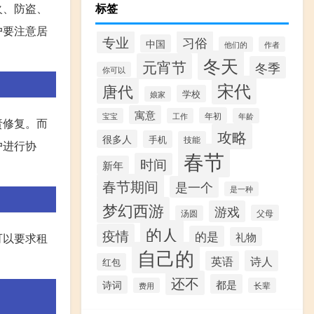
火、防盗、
标签
户要注意居
专业
习俗
中国
他们的
作者
冬天
元宵节
冬季
你可以
宋代
唐代
学校
娘家
寓意
年初
宝宝
工作
年龄
责修复。而
攻略
很多人
手机
技能
户进行协
春节
时间
新年
春节期间
是一个
是一种
梦幻西游
游戏
父母
汤圆
的人
疫情
的是
礼物
可以要求租
自己的
诗人
英语
红包
还不
都是
诗词
费用
长辈