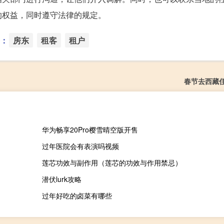
的权益，同时遵守法律的规定。
：
房东
租客
租户
春节去西藏
华为畅享20Pro樱雪晴空版开售
过年医院会有表演吗视频
莲芯功效与副作用（莲芯的功效与作用禁忌）
潜伏lurk攻略
过年好吃的卤菜有哪些