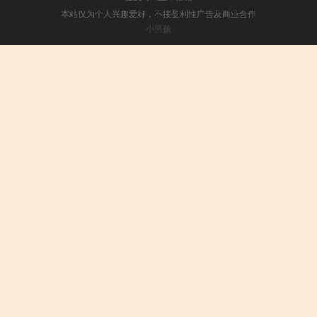
本站仅为个人兴趣爱好，不接盈利性广告及商业合作
小男孩