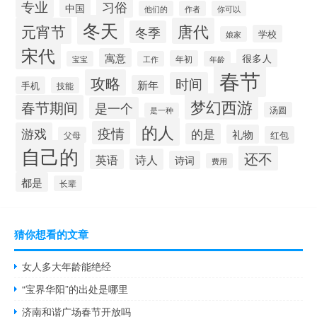
专业
习俗
中国
他们的
作者
你可以
冬天
元宵节
唐代
冬季
学校
娘家
宋代
寓意
很多人
年初
宝宝
工作
年龄
春节
攻略
时间
新年
手机
技能
梦幻西游
春节期间
是一个
汤圆
是一种
的人
疫情
游戏
的是
礼物
红包
父母
自己的
还不
诗人
英语
诗词
费用
都是
长辈
猜你想看的文章
女人多大年龄能绝经
“宝界华阳”的出处是哪里
济南和谐广场春节开放吗