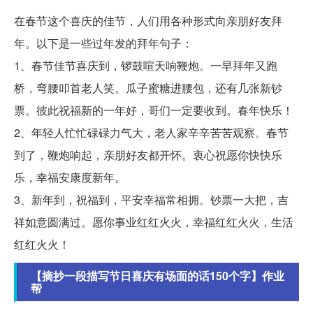
在春节这个喜庆的佳节，人们用各种形式向亲朋好友拜
年。以下是一些过年发的拜年句子：
1、春节佳节喜庆到，锣鼓喧天响鞭炮。一早拜年又跑
桥，弯腰叩首老人笑。瓜子蜜糖进腰包，还有几张新钞
票。彼此祝福新的一年好，哥们一定要收到。春年快乐！
2、年轻人忙忙碌碌力气大，老人家辛辛苦苦观察。春节
到了，鞭炮响起，亲朋好友都开怀。衷心祝愿你快快乐
乐，幸福安康度新年。
3、新年到，祝福到，平安幸福常相拥。钞票一大把，吉
祥如意圆满过。愿你事业红红火火，幸福红红火火，生活
红红火火！
【摘抄一段描写节日喜庆有场面的话150个字】作业
帮