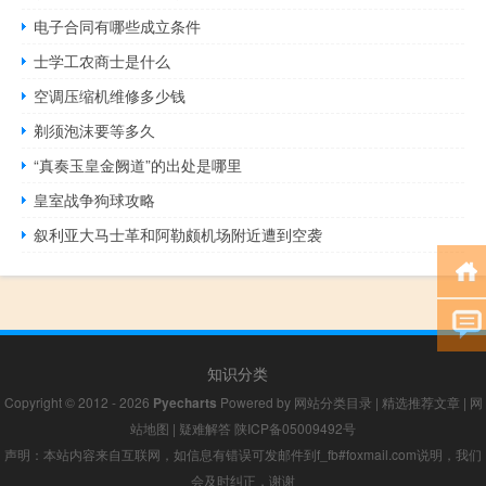
电子合同有哪些成立条件
士学工农商士是什么
空调压缩机维修多少钱
剃须泡沫要等多久
“真奏玉皇金阙道”的出处是哪里
皇室战争狗球攻略
叙利亚大马士革和阿勒颇机场附近遭到空袭
知识分类
Copyright © 2012 - 2026
Pyecharts
Powered by
网站分类目录
|
精选推荐文章
|
网
站地图
|
疑难解答
陕ICP备05009492号
声明：本站内容来自互联网，如信息有错误可发邮件到f_fb#foxmail.com说明，我们
会及时纠正，谢谢