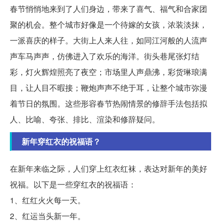
春节悄悄地来到了人们身边，带来了喜气、福气和合家团
聚的机会。整个城市好像是一个待嫁的女孩，浓装淡抹，
一派喜庆的样子。大街上人来人往，如同江河般的人流声
声车马声声，仿佛进入了欢乐的海洋。街头巷尾张灯结
彩，灯火辉煌照亮了夜空；市场里人声鼎沸，彩货琳琅满
目，让人目不暇接；鞭炮声声不绝于耳，让整个城市弥漫
着节日的氛围。这些形容春节热闹情景的修辞手法包括拟
人、比喻、夸张、排比、渲染和修辞疑问。
新年穿红衣的祝福语？
在新年来临之际，人们穿上红衣红袜，表达对新年的美好
祝福。以下是一些穿红衣的祝福语：
1、红红火火每一天。
2、红运当头新一年。