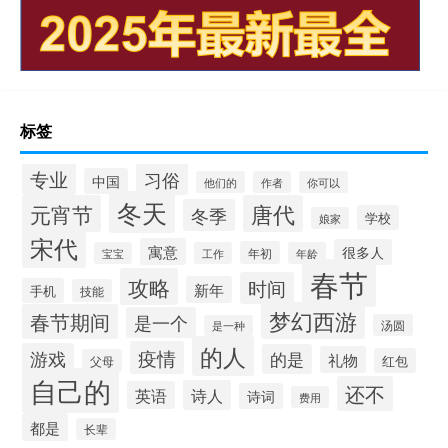
标签
专业
习俗
中国
他们的
作者
你可以
冬天
元宵节
唐代
冬季
学校
娘家
宋代
寓意
很多人
年初
宝宝
工作
年龄
春节
攻略
时间
新年
手机
技能
梦幻西游
春节期间
是一个
汤圆
是一种
的人
疫情
游戏
的是
礼物
红包
父母
自己的
还不
诗人
英语
诗词
费用
都是
长辈