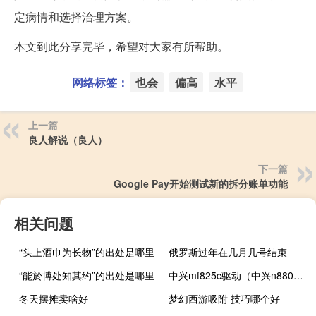
定病情和选择治理方案。
本文到此分享完毕，希望对大家有所帮助。
网络标签：
也会
偏高
水平
上一篇
良人解说（良人）
下一篇
Google Pay开始测试新的拆分账单功能
相关问题
“头上酒巾为长物”的出处是哪里
俄罗斯过年在几月几号结束
“能於博处知其约”的出处是哪里
中兴mf825c驱动（中兴n880驱动）
冬天摆摊卖啥好
梦幻西游吸附 技巧哪个好