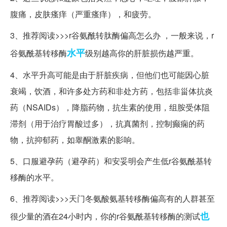
腹痛，皮肤瘙痒（严重瘙痒），和疲劳。
3、推荐阅读>>>r谷氨酰转肽酶偏高怎么办 ，一般来说，r
水平
谷氨酰基转移酶
级别越高你的肝脏损伤越严重。
4、水平升高可能是由于肝脏疾病，但他们也可能因心脏
衰竭，饮酒，和许多处方药和非处方药，包括非甾体抗炎
药（NSAIDs），降脂药物，抗生素的使用，组胺受体阻
滞剂（用于治疗胃酸过多），抗真菌剂，控制癫痫的药
物，抗抑郁药，如睾酮激素的影响。
5、口服避孕药（避孕药）和安妥明会产生低r谷氨酰基转
移酶的水平。
6、推荐阅读>>>天门冬氨酸氨基转移酶偏高有的人群甚至
也
很少量的酒在24小时内，你的r谷氨酰基转移酶的测试