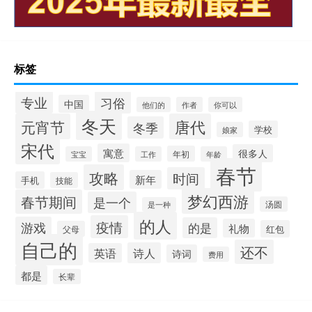
标签
专业
习俗
中国
他们的
作者
你可以
冬天
元宵节
唐代
冬季
学校
娘家
宋代
寓意
很多人
年初
宝宝
工作
年龄
春节
攻略
时间
新年
手机
技能
梦幻西游
春节期间
是一个
汤圆
是一种
的人
疫情
游戏
的是
礼物
红包
父母
自己的
还不
诗人
英语
诗词
费用
都是
长辈