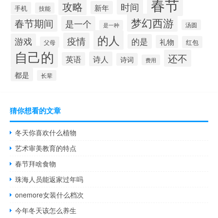
春节
攻略
时间
新年
手机
技能
梦幻西游
春节期间
是一个
汤圆
是一种
的人
疫情
游戏
的是
礼物
红包
父母
自己的
还不
诗人
英语
诗词
费用
都是
长辈
猜你想看的文章
冬天你喜欢什么植物
艺术审美教育的特点
春节拜啥食物
珠海人员能返家过年吗
onemore女装什么档次
今年冬天该怎么养生