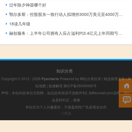
过年除夕神器哪个好
鄂尔多斯：控股股东一致行动人拟增持3000万美元至4000万美元公司B股股份
18读几年级
融创服务：上半年公司拥有人应占溢利约3.4亿元上年同期亏损约7.51亿元
知识分类
Copyright © 2012 - 2026
Pyecharts
Powered by
网站分类目录
|
精选推荐文章
|
网
站地图
|
疑难解答
陕ICP备05009492号
声明：本站内容来自互联网，如信息有错误可发邮件到f_fb#foxmail.com说明，我们
会及时纠正，谢谢
本站仅为个人兴趣爱好，不接盈利性广告及商业合作
小男孩