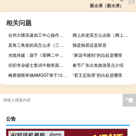
聚水潭（聚水潭）
相关问题
台州大隈高速加工中心操作培训 体重单位g是多少斤
脚上的老茧怎么去除（脚上的老茧怎么去除）
直角三角形的高怎么求（三角形的高怎么求）
猫是独居还是群居
光线传媒：源于《茶啊二中》营业收入区间约为8,500万元至1亿元
“家远书难到”的出处是哪里
在职专业硕士复试中都有面试吗
春节广东出发旅游景点介绍
梅赛德斯奔驰AMGGT将于12月发布详细介绍
“君王定前席”的出处是哪里
☚
公告