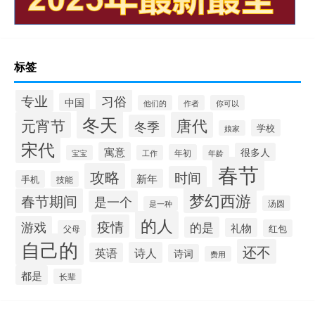
标签
专业
习俗
中国
他们的
作者
你可以
冬天
元宵节
唐代
冬季
学校
娘家
宋代
寓意
很多人
年初
宝宝
工作
年龄
春节
攻略
时间
新年
手机
技能
梦幻西游
春节期间
是一个
汤圆
是一种
的人
疫情
游戏
的是
礼物
红包
父母
自己的
还不
诗人
英语
诗词
费用
都是
长辈