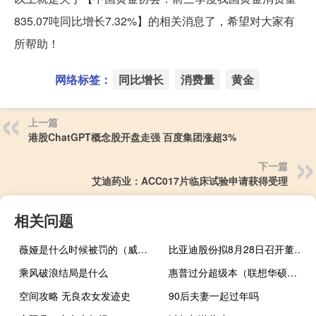
835.07吨同比增长7.32%】的相关消息了，希望对大家有
所帮助！
网络标签：
同比增长
消费量
黄金
上一篇
港股ChatGPT概念股开盘走强 百度集团涨超3%
下一篇
艾迪药业：ACC017片临床试验申请获得受理
相关问题
薇娅是什么时候被罚的（威亚是什么）
比亚迪股份拟8月28日召开董事会会议批准中期业绩
乘风破浪结局是什么
惠普过分超级本（联想华硕惠普里推荐一台偏商务的超极本处理图像视频音乐速）
空间攻略 无良农女发迹史
90后夫妻一起过年吗