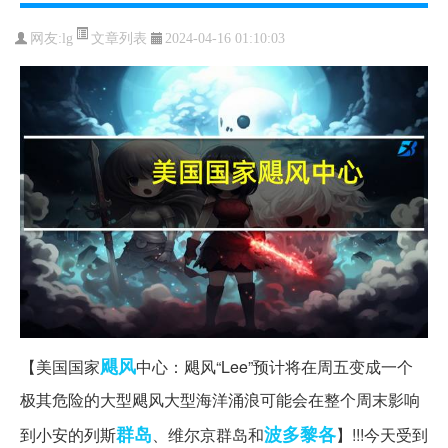
文章列表
网友:
lg
2024-04-16 01:10:03
飓风
【美国国家
中心：飓风“Lee”预计将在周五变成一个
极其危险的大型飓风大型海洋涌浪可能会在整个周末影响
群岛
波多黎各
到小安的列斯
、维尔京群岛和
】!!!今天受到