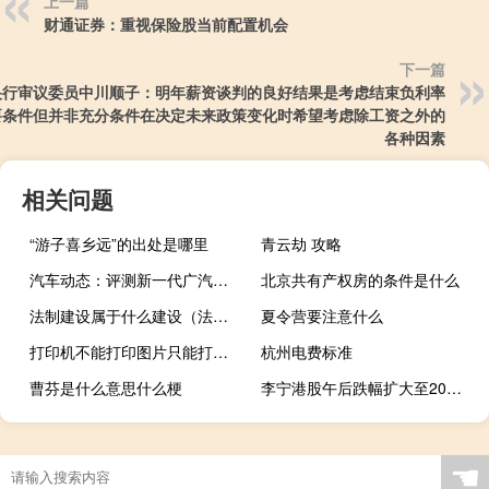
上一篇
财通证券：重视保险股当前配置机会
下一篇
央行审议委员中川顺子：明年薪资谈判的良好结果是考虑结束负利率
要条件但并非充分条件在决定未来政策变化时希望考虑除工资之外的
各种因素
相关问题
“游子喜乡远”的出处是哪里
青云劫 攻略
汽车动态：评测新一代广汽本田怎么样及东风悦达起亚K4 2.0L多少钱
北京共有产权房的条件是什么
法制建设属于什么建设（法制建设与法治建设的区别）
夏令营要注意什么
打印机不能打印图片只能打印文档（打印机不能打印）
杭州电费标准
曹芬是什么意思什么梗
李宁港股午后跌幅扩大至20%公司Q3零售低段增长电商业务同比下降
☚