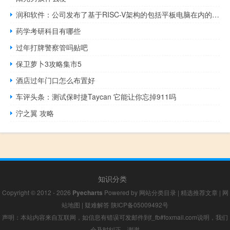
润和软件：公司发布了基于RISC-V架构的包括平板电脑在内的多款OpenHarmony终端新品
药学考研科目有哪些
过年打牌警察管吗贴吧
保卫萝卜3攻略集市5
酒店过年门口怎么布置好
车评头条：测试保时捷Taycan 它能让你忘掉911吗
泞之翼 攻略
知识分类
Copyright © 2012 - 2026
Pyecharts
Powered by
网站分类目录
|
精选推荐文章
|
网
站地图
|
疑难解答
陕ICP备05009492号
声明：本站内容来自互联网，如信息有错误可发邮件到f_fb#foxmail.com说明，我们
会及时纠正，谢谢