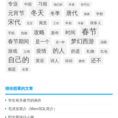
专业
习俗
中国
他们的
作者
你可以
冬天
元宵节
唐代
冬季
学校
娘家
宋代
寓意
很多人
年初
宝宝
工作
年龄
春节
攻略
时间
新年
手机
技能
梦幻西游
春节期间
是一个
汤圆
是一种
的人
疫情
游戏
的是
礼物
红包
父母
自己的
还不
诗人
英语
诗词
费用
都是
长辈
猜你想看的文章
学生有关春节的画作
毛泽东简介（MemSQL简介）
阳光男孩什么梗