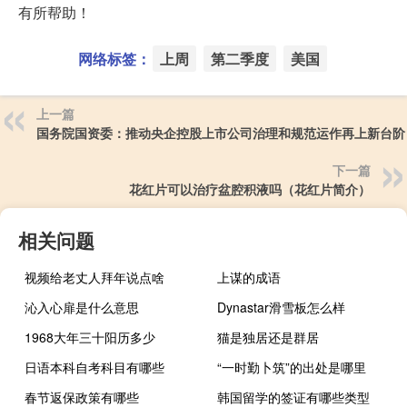
有所帮助！
网络标签：
上周
第二季度
美国
上一篇
国务院国资委：推动央企控股上市公司治理和规范运作再上新台阶
下一篇
花红片可以治疗盆腔积液吗（花红片简介）
相关问题
视频给老丈人拜年说点啥
上谋的成语
沁入心扉是什么意思
Dynastar滑雪板怎么样
1968大年三十阳历多少
猫是独居还是群居
日语本科自考科目有哪些
“一时勤卜筑”的出处是哪里
春节返保政策有哪些
韩国留学的签证有哪些类型