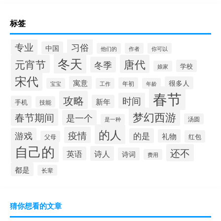
标签
专业
习俗
中国
他们的
作者
你可以
冬天
元宵节
唐代
冬季
学校
娘家
宋代
寓意
很多人
年初
宝宝
工作
年龄
春节
攻略
时间
新年
手机
技能
梦幻西游
春节期间
是一个
汤圆
是一种
的人
疫情
游戏
的是
礼物
红包
父母
自己的
还不
诗人
英语
诗词
费用
都是
长辈
猜你想看的文章