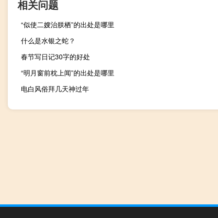
相关问题
“似使二嫂治朕栖”的出处是哪里
什么是水银之蛇？
春节写日记30字的好处
“明月窗前枕上闻”的出处是哪里
电白风俗拜几天神过年