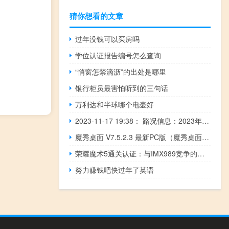
猜你想看的文章
过年没钱可以买房吗
学位认证报告编号怎么查询
“悄窗怎禁滴沥”的出处是哪里
银行柜员最害怕听到的三句话
万利达和半球哪个电壶好
2023-11-17 19:38： 路况信息：2023年11月17日18时37分，长芷高速长韶娄段娄底收费站附近以东K92处东往西因两车追尾占用超车道和应急车道，至19时37分事故已处理完毕。Sa85Za ​​​
魔秀桌面 V7.5.2.3 最新PC版（魔秀桌面 V7.5.2.3 最新PC版功能简介）
荣耀魔术5通关认证：与IMX989竞争的新镜头
努力赚钱吧快过年了英语