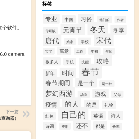
标签
专业
习俗
中国
他们的
作者
冬天
这个软件。
元宵节
冬季
你可以
宋代
唐代
学校
娘家
寓意
年初
宝宝
工作
年龄
 camera
攻略
很多人
手机
技能
春节
时间
新年
春节期间
是一个
是一种
梦幻西游
游戏
父母
汤圆
的人
疫情
的是
礼物
自己的
下一篇
诗人
英语
红包
录查询器）
还不
都是
诗词
费用
长辈