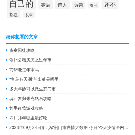
自己的
还不
诗人
英语
诗词
费用
都是
长辈
猜你想看的文章
密室囚徒攻略
沧州公租房怎么过年审
前铲能过年审吗
“鱼鸟各天渊”的出处是哪里
多大年龄可以做生态门市
魂斗罗归来充钻石攻略
妙手红妆游戏攻略
四川拜年哪里最好吃
2023年09月24日湖北省荆门市疫情大数据-今日/今天疫情全网搜索最新实时消息动态情况通知播报