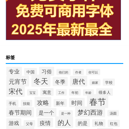
标签
专业
习俗
中国
他们的
作者
你可以
冬天
元宵节
唐代
冬季
学校
娘家
宋代
寓意
很多人
年初
宝宝
工作
年龄
春节
攻略
时间
新年
手机
技能
梦幻西游
春节期间
是一个
汤圆
是一种
的人
疫情
游戏
的是
礼物
红包
父母