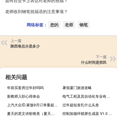
如何在贺卡上表达对老师的祝福？
老师收到钢笔祝福语的注意事项？
网络标签：
您的
老师
钢笔
上一篇
陕西卷总分是多少
下一篇
什么时间是扰民
相关问题
年前买套房过年好吗吗
暑假厦门旅游攻略
新教师入职心得体会
电气工程及其自动化专业有哪些课程
上汽大众ID.家族9月订单量超2万辆 ID.3订单量达到1.5万辆 到底什么情况嘞
过年超短发扎什么头发
夏天的英文诗歌唯美（夏天的英文）
控制加循环锁屏生成器 V1.0 绿色版（控制加循环锁屏生成器 V1.0 绿色版功能简介）