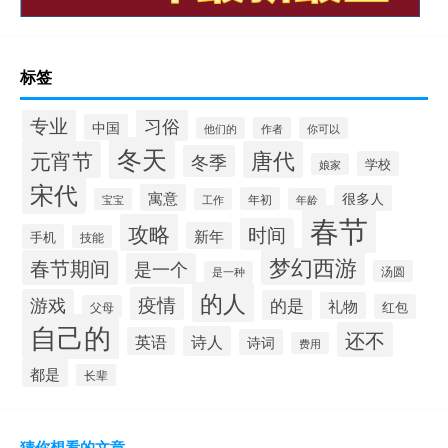
标签
专业
习俗
中国
他们的
作者
你可以
冬天
元宵节
唐代
冬季
学校
娘家
宋代
寓意
很多人
年初
宝宝
工作
年龄
春节
攻略
时间
新年
手机
技能
梦幻西游
春节期间
是一个
汤圆
是一种
的人
疫情
游戏
的是
礼物
红包
父母
自己的
还不
诗人
英语
诗词
费用
都是
长辈
猜你想看的文章