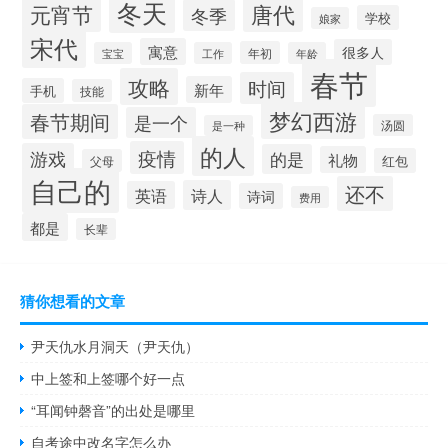
冬天
元宵节
唐代
冬季
学校
娘家
宋代
寓意
很多人
年初
宝宝
工作
年龄
春节
攻略
时间
新年
手机
技能
梦幻西游
春节期间
是一个
汤圆
是一种
的人
疫情
游戏
的是
礼物
红包
父母
自己的
还不
诗人
英语
诗词
费用
都是
长辈
猜你想看的文章
尹天仇水月洞天（尹天仇）
中上签和上签哪个好一点
“耳闻钟磬音”的出处是哪里
自考途中改名字怎么办