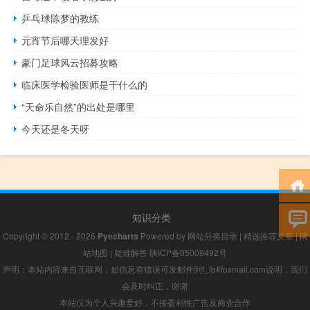
乒乓球陈梦的教练
元宵节后哪天理发好
豪门足球风云招募攻略
临床医学检验医师是干什么的
“天命乐自然”的出处是哪里
今天还是冬天呀
知识分类
Copyright © 2012 - 2026
Pyecharts
Powered by
网站分类目录
|
精选推荐文章
|
网
站地图
|
疑难解答
陕ICP备05009492号
声明：本站内容来自互联网，如信息有错误可发邮件到f_fb#foxmail.com说明，我们
会及时纠正，谢谢
本站仅为个人兴趣爱好，不接盈利性广告及商业合作