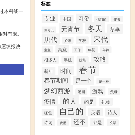
标签
过本科线一
专业
习俗
中国
他们的
作者
冬天
元宵节
冬季
你可以
相对有限。
宋代
唐代
学校
娘家
志愿填报决
寓意
年初
宝宝
工作
年龄
攻略
很多人
手机
技能
春节
时间
新年
春节期间
是一个
是一种
梦幻西游
游戏
父母
汤圆
的人
疫情
的是
礼物
自己的
诗人
英语
红包
还不
都是
诗词
费用
长辈