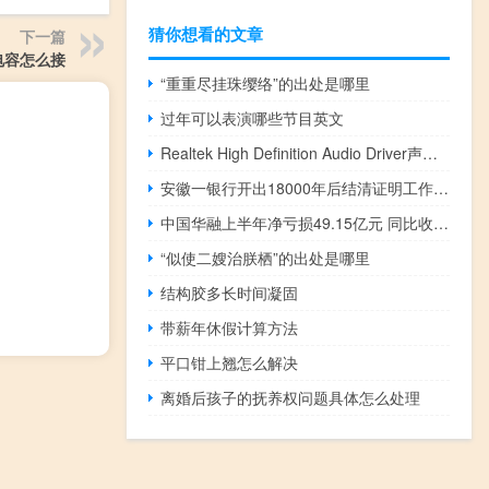
猜你想看的文章
下一篇
电容怎么接
“重重尽挂珠缨络”的出处是哪里
过年可以表演哪些节目英文
Realtek High Definition Audio Driver声卡驱动XP V2.57 官方免费版（Realtek High Definition Audio Driver声卡驱动XP V2.57 官方免费版功能简介）
安徽一银行开出18000年后结清证明工作人员 到底什么情况嘞
中国华融上半年净亏损49.15亿元 同比收窄73.9%
“似使二嫂治朕栖”的出处是哪里
结构胶多长时间凝固
带薪年休假计算方法
平口钳上翘怎么解决
离婚后孩子的抚养权问题具体怎么处理