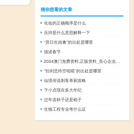
猜你想看的文章
化妆的正确顺序是什么
压抑是什么意思解释一下
“异日生凶禽”的出处是哪里
描述春节
2024澳门免费资料,正版资料_良心企业，值得支持_实用版765.986
“扣剑悲吟空咄嗟”的出处是哪里
仙境传说刺客单刷攻略
卞小贞现在多大年纪
过年送杯子还是梳子
生物工程专业考什么证