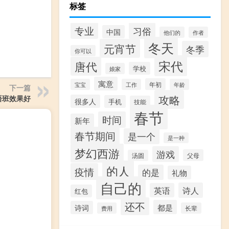
标签
专业
习俗
中国
他们的
作者
冬天
元宵节
冬季
你可以
宋代
唐代
学校
娘家
寓意
年初
宝宝
工作
年龄
下一篇
攻略
语班效果好
很多人
手机
技能
春节
时间
新年
春节期间
是一个
是一种
梦幻西游
游戏
父母
汤圆
的人
疫情
的是
礼物
自己的
诗人
英语
红包
还不
都是
诗词
费用
长辈