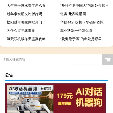
大年三十没水费了怎么办
“身行不遇中国人”的出处是哪里
过年带女朋友吃饭好吗
道具 元宵吃汤圆
松阳过年哪家网吧开门
华硕a42j 拆机（华硕a42j拆机）
为什么过年坏事多
就业状况一栏怎么填
饥荒联机版冬天盛宴攻略
“曼卿隐于酒”的出处是哪里
☚
公告