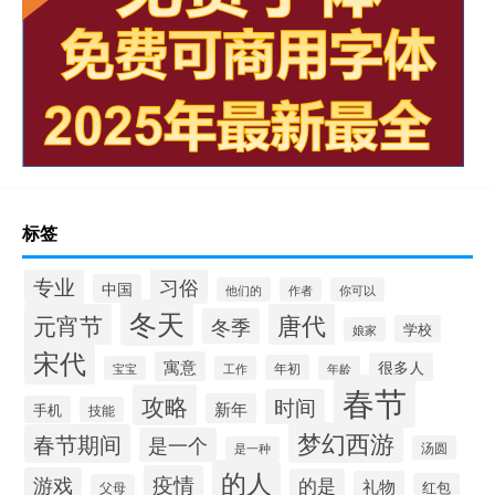
标签
专业
习俗
中国
他们的
作者
你可以
冬天
元宵节
唐代
冬季
学校
娘家
宋代
寓意
很多人
年初
宝宝
工作
年龄
春节
攻略
时间
新年
手机
技能
梦幻西游
春节期间
是一个
汤圆
是一种
的人
疫情
游戏
的是
礼物
红包
父母