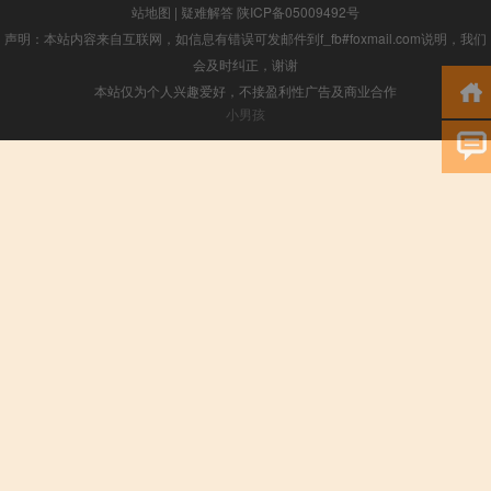
站地图
|
疑难解答
陕ICP备05009492号
声明：本站内容来自互联网，如信息有错误可发邮件到f_fb#foxmail.com说明，我们
会及时纠正，谢谢
本站仅为个人兴趣爱好，不接盈利性广告及商业合作
小男孩