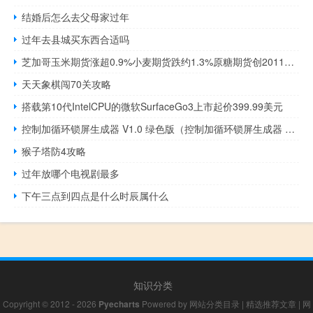
结婚后怎么去父母家过年
过年去县城买东西合适吗
芝加哥玉米期货涨超0.9%小麦期货跌约1.3%原糖期货创2011年10月以来新高
天天象棋闯70关攻略
搭载第10代IntelCPU的微软SurfaceGo3上市起价399.99美元
控制加循环锁屏生成器 V1.0 绿色版（控制加循环锁屏生成器 V1.0 绿色版功能简介）
猴子塔防4攻略
过年放哪个电视剧最多
下午三点到四点是什么时辰属什么
知识分类
Copyright © 2012 - 2026
Pyecharts
Powered by
网站分类目录
|
精选推荐文章
|
网