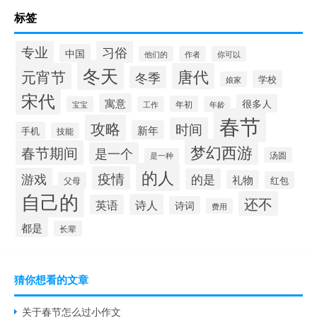
标签
专业
习俗
中国
他们的
作者
你可以
冬天
元宵节
唐代
冬季
学校
娘家
宋代
寓意
很多人
年初
宝宝
工作
年龄
春节
攻略
时间
新年
手机
技能
梦幻西游
春节期间
是一个
汤圆
是一种
的人
疫情
游戏
的是
礼物
红包
父母
自己的
还不
诗人
英语
诗词
费用
都是
长辈
猜你想看的文章
关于春节怎么过小作文