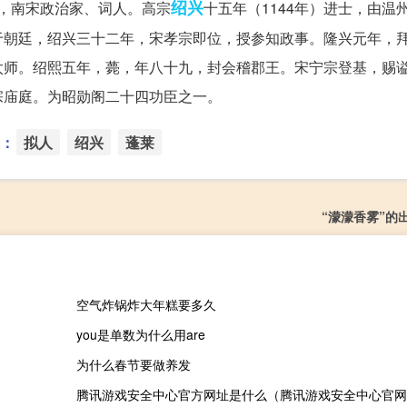
绍兴
人，南宋政治家、词人。高宗
十五年（1144年）进士，由温
于朝廷，绍兴三十二年，宋孝宗即位，授参知政事。隆兴元年，
太师。绍熙五年，薨，年八十九，封会稽郡王。宋宁宗登基，赐
宗庙庭。为昭勋阁二十四功臣之一。
：
拟人
绍兴
蓬莱
“濛濛香雾”的
空气炸锅炸大年糕要多久
you是单数为什么用are
为什么春节要做养发
腾讯游戏安全中心官方网址是什么（腾讯游戏安全中心官网