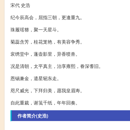
宋代 史浩
纪今辰高会，屈指三朝，更逢重九。
珠履瑶簪，聚一天星斗。
菊蕊含芳，桂花笼艳，有美容争秀。
衮绣堂中，蓬壶影里，异香喷兽。
况是清朝，太平真主，治享雍熙，眷深耆旧。
恩锡兼金，遣星轺东走。
咫尺威光，下拜归美，愿我皇眉寿。
自此重裁，谢笺千纸，年年回奏。
作者简介(史浩)