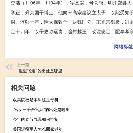
史浩（1106年—1194年），字直翁，号真隐。明州鄞县
学正，升为国子博士。他向宋高宗建议立太子，以此受知
射。淳熙十年，除太保致仕，封魏国公。宋光宗御极，进
定十四年，以子史弥远贵，追封越王，改谥忠定，配享孝
网络标签
上一篇
“迟迟飞走”的出处是哪里
相关问题
双高院校是本科还是专科
“宫女三千合宫弃”的出处是哪里
今年的春节气温如何控制
美国退役军人怎么回家过年