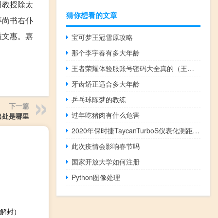
州教授除太
猜你想看的文章
拜尚书右仆
谥文惠。嘉
宝可梦王冠雪原攻略
那个李宇春有多大年龄
王者荣耀体验服账号密码大全真的（王者荣耀体验服账号密码大全）
牙齿矫正适合多大年龄
乒乓球陈梦的教练
下一篇
过年吃猪肉有什么危害
出处是哪里
2020年保时捷TaycanTurboS仪表化测距您真正获得了多少英里
此次疫情会影响春节吗
国家开放大学如何注册
Python图像处理
解封）