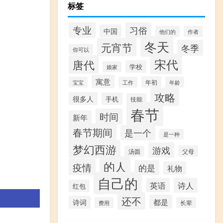
标签
专业
习俗
中国
他们的
作者
冬天
元宵节
冬季
你可以
宋代
唐代
学校
娘家
寓意
年初
宝宝
工作
年龄
攻略
很多人
手机
技能
春节
时间
新年
春节期间
是一个
是一种
梦幻西游
游戏
父母
汤圆
的人
疫情
的是
礼物
自己的
诗人
英语
红包
还不
都是
诗词
费用
长辈