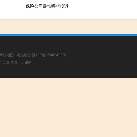
保险公司最怕哪些投诉
网站地图
|
疑难解答
陕ICP备05009492号
，我们会及时纠正，谢谢