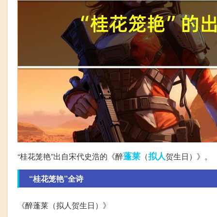
蓬莱
拟人
“桂花笼艳”出自宋代史浩的《醉
（
贺生日）》。
“桂花笼艳”全诗
《醉蓬莱（拟人贺生日）》