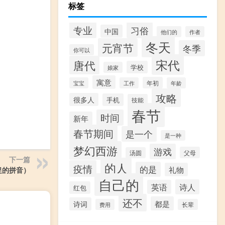
标签
专业
习俗
中国
他们的
作者
冬天
元宵节
冬季
你可以
宋代
唐代
学校
娘家
寓意
年初
宝宝
工作
年龄
攻略
很多人
手机
技能
春节
时间
新年
春节期间
是一个
是一种
梦幻西游
游戏
父母
汤圆
下一篇
的人
疫情
的是
礼物
促的拼音）
自己的
诗人
英语
红包
还不
都是
诗词
费用
长辈