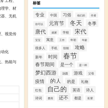
采矿工程、
标签
物理学、材
专业
习俗
中国
仪器、无机
他们的
作者
冬天
元宵节
冬季
你可以
宋代
唐代
学校
娘家
理、视觉传
寓意
年初
宝宝
工作
年龄
攻略
很多人
手机
技能
自动化
春节
时间
新年
化、热能与
春节期间
是一个
是一种
梦幻西游
游戏
父母
汤圆
的人
疫情
的是
礼物
自己的
诗人
英语
红包
还不
都是
诗词
费用
长辈