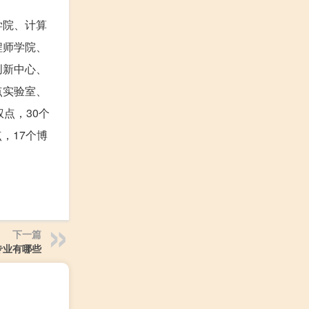
学院、计算
程师学院、
创新中心、
点实验室、
点，30个
，17个博
下一篇
专业有哪些