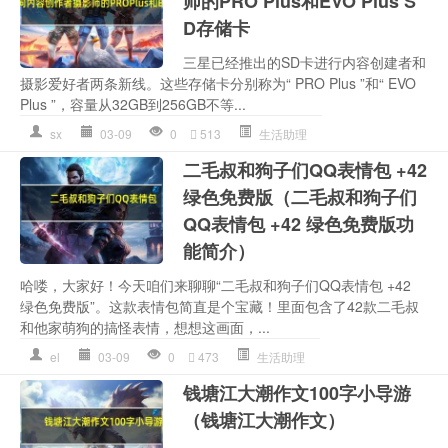
师的PRO Plus和EVO Plus S
D存储卡
三星已经推出的SD卡进行内容创建者和
摄影爱好者两条新线。这些存储卡分别称为“ PRO Plus ”和“ EVO
Plus ”，容量从32GB到256GB不等...
sx
03-09
0
513
生活助理
二毛叔和狗子们QQ表情包 +42
绿色免费版（二毛叔和狗子们
QQ表情包 +42 绿色免费版功
能简介）
哈喽，大家好！今天咱们来聊聊“二毛叔和狗子们QQ表情包 +42
绿色免费版”。这款表情包简直是个宝藏！里面包含了42款二毛叔
和他家萌狗的搞怪表情，想想这画面，...
el
03-09
0
473
生活助理
钱塘江大潮作文100字小导游
（钱塘江大潮作文）