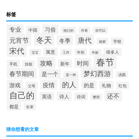
标签
专业
习俗
中国
他们的
作者
你可以
冬天
元宵节
唐代
冬季
学校
娘家
宋代
寓意
很多人
年初
宝宝
工作
年龄
春节
攻略
时间
新年
手机
技能
梦幻西游
春节期间
是一个
汤圆
是一种
的人
疫情
游戏
的是
礼物
红包
父母
自己的
还不
诗人
英语
诗词
费用
都是
长辈
猜你想看的文章