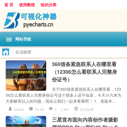
首 页
使用教程
知识分类
网站导航
>
生活助理
360借条紧急联系人在哪里看
（12306怎么看联系人完整身
份证号）
关于360借条紧急联系人在哪里看，123
06怎么看联系人完整身份证号这个很多人还不知道，今天小六来为
大家解答以上的问题，现在让我们一起来看看吧！ 1、老版本...
sslake
03-09
0
363
生活助理
三星宣布面向内容创作者摄影