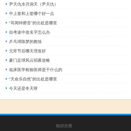
尹天仇水月洞天（尹天仇）
中上签和上签哪个好一点
“耳闻钟磬音”的出处是哪里
自考途中改名字怎么办
乒乓球陈梦的教练
元宵节后哪天理发好
豪门足球风云招募攻略
临床医学检验医师是干什么的
“天命乐自然”的出处是哪里
今天还是冬天呀
知识分类