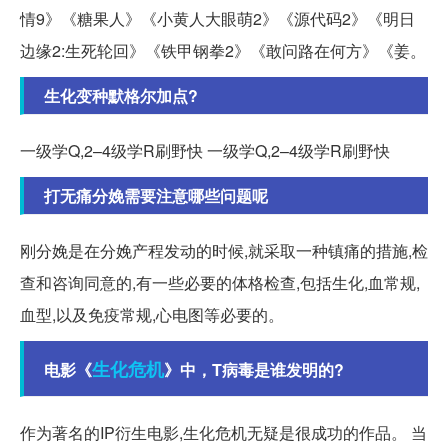
情9》《糖果人》《小黄人大眼萌2》《源代码2》《明日
边缘2:生死轮回》《铁甲钢拳2》《敢问路在何方》《姜。
生化变种默格尔加点?
一级学Q,2–4级学R刷野快 一级学Q,2–4级学R刷野快
打无痛分娩需要注意哪些问题呢
刚分娩是在分娩产程发动的时候,就采取一种镇痛的措施,检
查和咨询同意的,有一些必要的体格检查,包括生化,血常规,
血型,以及免疫常规,心电图等必要的。
生化危机
电影《
》中，T病毒是谁发明的?
作为著名的IP衍生电影,生化危机无疑是很成功的作品。 当