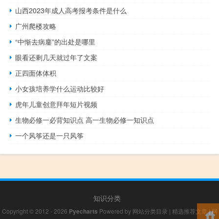
山西2023年成人高考报考条件是什么
广州爬楼攻略
“中惭去病鏖”的出处是哪里
眼看还剩几天就过年了文案
正四面体体积
小女孩培养学什么运动比较好
虎年儿童创意拜年短片视频
生物必修一必背知识点 高一生物必修一知识点
一个风筝还是一只风筝
知识分类
Copyright © 2012 - 2026
Pyecharts
Powered by
网站分类目录
|
精选推荐文章
|
网