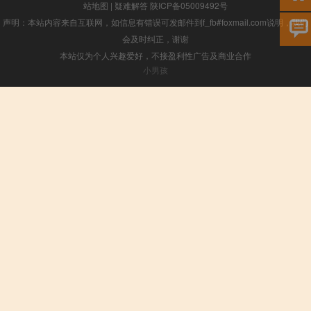
站地图
|
疑难解答
陕ICP备05009492号
声明：本站内容来自互联网，如信息有错误可发邮件到f_fb#foxmail.com说明，我们
会及时纠正，谢谢
本站仅为个人兴趣爱好，不接盈利性广告及商业合作
小男孩