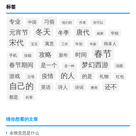
标签
专业
习俗
中国
他们的
作者
你可以
冬天
元宵节
唐代
冬季
学校
娘家
宋代
寓意
很多人
年初
宝宝
工作
年龄
春节
攻略
时间
新年
手机
技能
梦幻西游
春节期间
是一个
汤圆
是一种
的人
疫情
游戏
的是
礼物
红包
父母
自己的
还不
诗人
英语
诗词
费用
都是
长辈
猜你想看的文章
余馂意思是什么