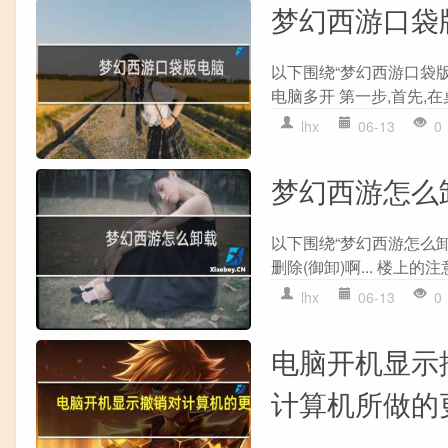
梦幻西游口袋
以下围绕“梦幻西游口袋
电脑多开 第一步,首先,在
lhx
06-13
0
梦幻西游怎么
以下围绕“梦幻西游怎么
删除(御卸)啊... 楼上的注意啊!!
lhx
06-13
0
电脑开机显示
计算机所做的