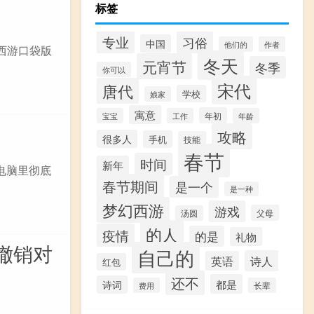
标签
专业
习俗
中国
他们的
作者
西游口袋版
冬天
元宵节
冬季
你可以
宋代
唐代
学校
娘家
寓意
年初
宝宝
工作
年龄
攻略
很多人
手机
技能
春节
时间
新年
电脑里彻底
春节期间
是一个
是一种
梦幻西游
游戏
父母
汤圆
的人
疫情
的是
礼物
撤销对
自己的
诗人
英语
红包
还不
都是
诗词
费用
长辈