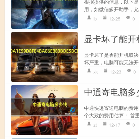
根据提供的信息，以下是在
用，如微信多开助手，允许
lb
12-25
0
显卡坏了能开
显卡坏了是否能开机取决于
坏严重，电脑可能无法开
xk
12-23
0
中通寄电脑多
中通快递寄送电脑的费用
个大致的费用估算： 首重费
zt
12-17
0