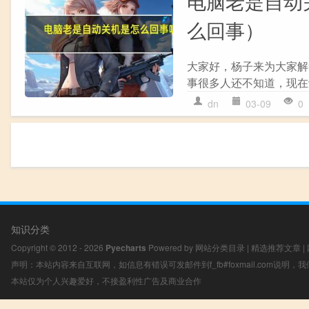
电脑老是自动
么回事）
大家好，杨子来为大家解
事很多人还不知道，现在让
dn
03-09
0
知识分类
Copyright © 2012 - 2026
Pyecharts
Powered by
网站分类目录
|
精选推荐文章
|
声明：本站内容来自互联网，如信息有错误可发邮件到f_fb#foxmail.com说明
本站仅为个人兴趣爱好，不接盈利性广告及商业合作