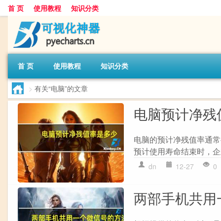
首 页
使用教程
知识分类
首 页
使用教程
知识分类
>
有关“电脑”的文章
电脑预计净残
电脑的预计净残值率通常
预计使用寿命结束时，企
dn
12-27
0
两部手机共用