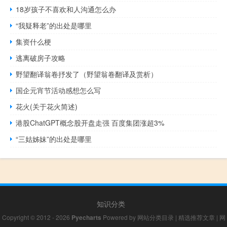
18岁孩子不喜欢和人沟通怎么办
“我疑释老”的出处是哪里
集资什么梗
逃离破房子攻略
野望翻译翁卷抒发了（野望翁卷翻译及赏析）
国企元宵节活动感想怎么写
花火(关于花火简述)
港股ChatGPT概念股开盘走强 百度集团涨超3%
“三姑姊妹”的出处是哪里
知识分类
Copyright © 2012 - 2026
Pyecharts
Powered by
网站分类目录
|
精选推荐文章
|
网