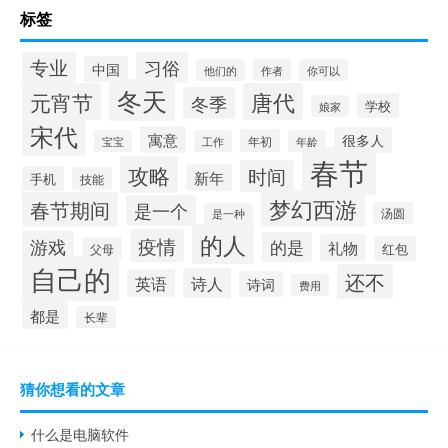
标签
专业
习俗
中国
他们的
作者
你可以
冬天
元宵节
唐代
冬季
学校
娘家
宋代
寓意
很多人
年初
宝宝
工作
年龄
春节
攻略
时间
新年
手机
技能
梦幻西游
春节期间
是一个
汤圆
是一种
的人
疫情
游戏
的是
礼物
红包
父母
自己的
还不
诗人
英语
诗词
费用
都是
长辈
猜你想看的文章
什么是电脑软件