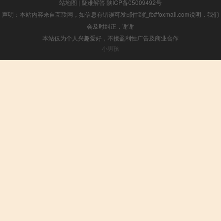
站地图
|
疑难解答
陕ICP备05009492号
声明：本站内容来自互联网，如信息有错误可发邮件到f_fb#foxmail.com说明，我们
会及时纠正，谢谢
本站仅为个人兴趣爱好，不接盈利性广告及商业合作
小男孩