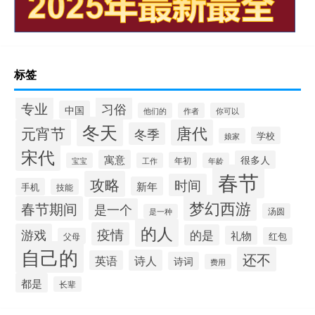
标签
专业
习俗
中国
他们的
作者
你可以
冬天
元宵节
唐代
冬季
学校
娘家
宋代
寓意
很多人
年初
宝宝
工作
年龄
春节
攻略
时间
新年
手机
技能
梦幻西游
春节期间
是一个
汤圆
是一种
的人
疫情
游戏
的是
礼物
红包
父母
自己的
还不
诗人
英语
诗词
费用
都是
长辈