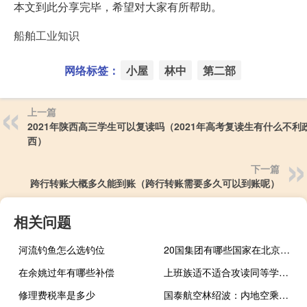
本文到此分享完毕，希望对大家有所帮助。
船舶工业知识
网络标签：
小屋
林中
第二部
上一篇
2021年陕西高三学生可以复读吗（2021年高考复读生有什么不利
西）
下一篇
跨行转账大概多久能到账（跨行转账需要多久可以到账呢）
相关问题
河流钓鱼怎么选钓位
20国集团有哪些国家在北京召开卫生峰会（20国集团有哪些国家）
在余姚过年有哪些补偿
上班族适不适合攻读同等学力在职研究生是首选吗
修理费税率是多少
国泰航空林绍波：内地空乘的工资待遇标准、轮班制度与香港空乘一样