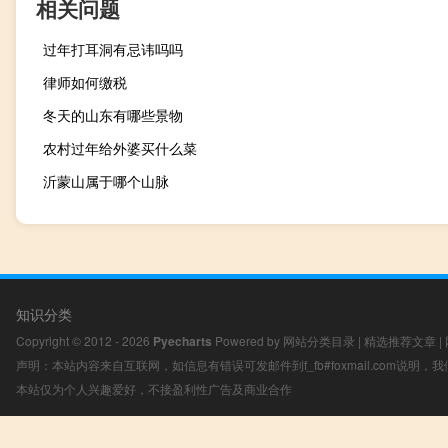
相关问题
过年打耳洞有忌讳吗吗
律师如何缴税
冬天的山东有哪些景物
农村过年给外婆买什么菜
沂蒙山属于哪个山脉
知识分类
Copyright © 2012 - 2026
Pyecharts
Powered by
网站分类目录
|
精选推荐文章
|
声明：本站内容来自互联网，如信息有错误可发邮件到f_fb#foxmail.com说明
本站仅为个人兴趣爱好，不接盈利性广告及商业合作