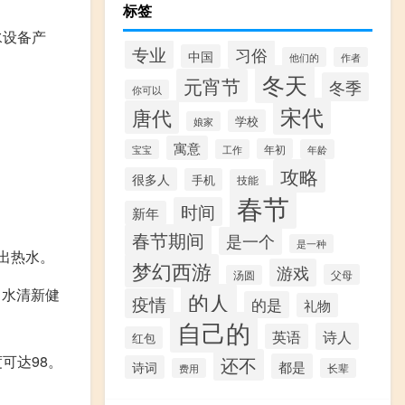
标签
水设备产
专业
习俗
中国
他们的
作者
冬天
元宵节
冬季
你可以
宋代
唐代
学校
娘家
寓意
年初
宝宝
工作
年龄
攻略
很多人
手机
技能
春节
时间
新年
春节期间
是一个
是一种
出热水。
梦幻西游
游戏
父母
汤圆
出水清新健
的人
疫情
的是
礼物
自己的
诗人
英语
红包
可达98。
还不
都是
诗词
费用
长辈