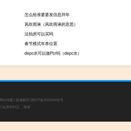
怎么给准婆婆发信息拜年
风吹雨淋（风吹雨淋的意思）
法拍房可以买吗
春节模式年兽位置
depc水可以做Pcr吗（depc水）
网站地图
|
疑难解答
陕ICP备05009492号
，我们会及时纠正，谢谢