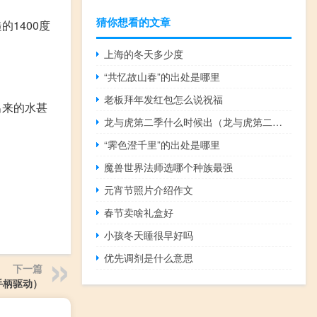
猜你想看的文章
1400度
上海的冬天多少度
“共忆故山春”的出处是哪里
老板拜年发红包怎么说祝福
出来的水甚
龙与虎第二季什么时候出（龙与虎第二季）
“霁色澄千里”的出处是哪里
魔兽世界法师选哪个种族最强
元宵节照片介绍作文
春节卖啥礼盒好
小孩冬天睡很早好吗
优先调剂是什么意思
下一篇
0手柄驱动）