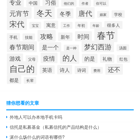
专业
习俗
中国
他们的
作者
你可以
冬天
元宵节
唐代
冬季
学校
娘家
宋代
寓意
很多人
年初
宝宝
工作
年龄
春节
攻略
时间
新年
手机
技能
梦幻西游
春节期间
是一个
汤圆
是一种
的人
疫情
游戏
的是
礼物
红包
父母
自己的
还不
诗人
英语
诗词
费用
都是
长辈
猜你想看的文章
外地人可以办本地手机卡吗
信托是私募基金（私募信托的产品结构是什么）
涎什么饧什么的词语有哪些?