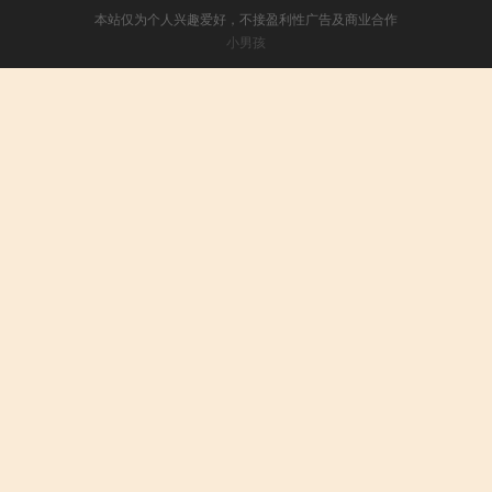
本站仅为个人兴趣爱好，不接盈利性广告及商业合作
小男孩