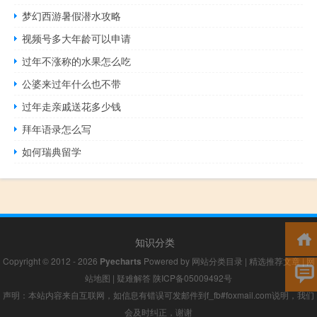
梦幻西游暑假潜水攻略
视频号多大年龄可以申请
过年不涨称的水果怎么吃
公婆来过年什么也不带
过年走亲戚送花多少钱
拜年语录怎么写
如何瑞典留学
知识分类
Copyright © 2012 - 2026
Pyecharts
Powered by
网站分类目录
|
精选推荐文章
|
网
站地图
|
疑难解答
陕ICP备05009492号
声明：本站内容来自互联网，如信息有错误可发邮件到f_fb#foxmail.com说明，我们
会及时纠正，谢谢