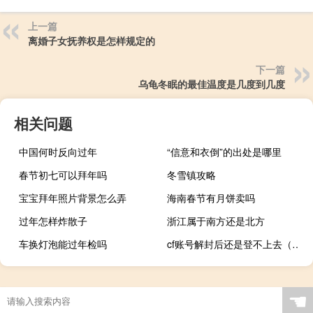
上一篇
离婚子女抚养权是怎样规定的
下一篇
乌龟冬眠的最佳温度是几度到几度
相关问题
中国何时反向过年
“信意和衣倒”的出处是哪里
春节初七可以拜年吗
冬雪镇攻略
宝宝拜年照片背景怎么弄
海南春节有月饼卖吗
过年怎样炸散子
浙江属于南方还是北方
车换灯泡能过年检吗
cf账号解封后还是登不上去（cf账号解封）
☚