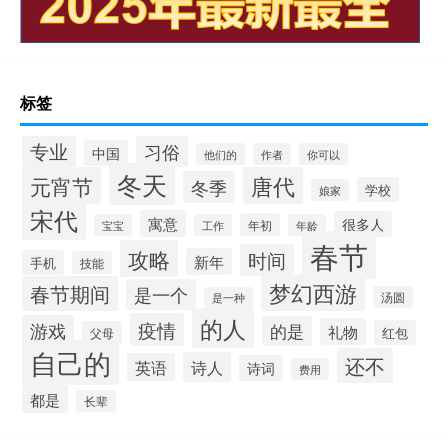
标签
专业
习俗
中国
他们的
作者
你可以
冬天
元宵节
唐代
冬季
学校
娘家
宋代
寓意
很多人
年初
宝宝
工作
年龄
春节
攻略
时间
新年
手机
技能
梦幻西游
春节期间
是一个
汤圆
是一种
的人
疫情
游戏
的是
礼物
红包
父母
自己的
还不
诗人
英语
诗词
费用
都是
长辈