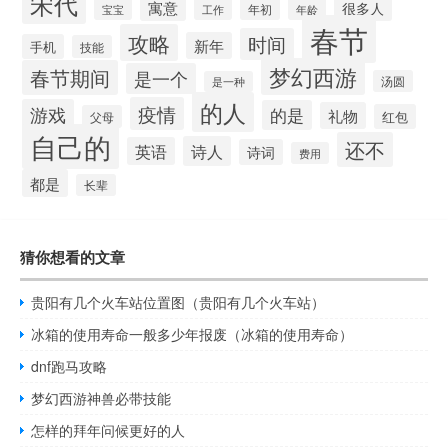
宋代
寓意
很多人
年初
宝宝
工作
年龄
春节
攻略
时间
新年
手机
技能
梦幻西游
春节期间
是一个
汤圆
是一种
的人
疫情
游戏
的是
礼物
红包
父母
自己的
还不
诗人
英语
诗词
费用
都是
长辈
猜你想看的文章
贵阳有几个火车站位置图（贵阳有几个火车站）
冰箱的使用寿命一般多少年报废（冰箱的使用寿命）
dnf跑马攻略
梦幻西游神兽必带技能
怎样的拜年问候更好的人