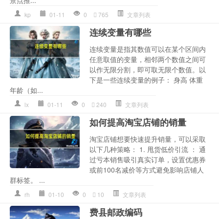
kp
01-11
0
765
文章列表
连续变量有哪些
连续变量是指其数值可以在某个区间内
任意取值的变量，相邻两个数值之间可
以作无限分割，即可取无限个数值。以
下是一些连续变量的例子： 身高 体重
年龄（如...
lx
01-11
0
240
文章列表
如何提高淘宝店铺的销量
淘宝店铺想要快速提升销量，可以采取
以下几种策略： 1. 甩货低价引流 ： 通
过亏本销售吸引真实订单，设置优惠券
或前100名减价等方式避免影响店铺人
群标签。 ...
rh
01-10
0
10
文章列表
费县邮政编码