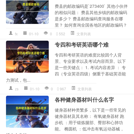
费县的邮政编码是`273400` 其他小伙伴
的相似问题： 费县其他乡镇的邮政编码
是多少？ 费县邮政编码查询服务在哪
里？ 如何查询全国各地区的邮政编码？
fx
01-10
0
552
文章列表
专四和考研英语哪个难
专四和考研英语的难度比较因个人背
景、专业要求以及考试内容而异。以下
是一些关键点： 1. 考试内容差异 ： 专
四（专业英语四级）侧重于基础英语能
力测试，包...
zs
01-10
0
967
文章列表
各种健身器材叫什么名字
健身器材种类繁多，以下是一些常见的
健身器材及其名称： 有氧健身器材 跑
步机 ：用于锻炼腿部、臀部和心肺功
能。 椭圆机 ：低冲击有氧运动器械，