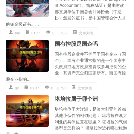
nt Accountant， 简称MAT）是由财政
部直属单位中国总会计师协会（中总
协）颁发的证书，是中国管理会计人才
的铂金级证书。...
ma
01-11
0
957
文章列表
国有控股是国企吗
国有控股企业并不等同于国有企业（国
企）。国有企业通常指的是一个国家中
央政府或地方政府投资或参与控制的企
业，其资产完全归国家所有。而国有控
股企业指的...
gy
01-11
0
727
文章列表
堪培拉属于哪个洲
堪培拉位于大洋洲，是澳大利亚的首都
其他小伙伴的相似问题： 堪培拉在澳大
利亚的具体位置在哪里？ 堪培拉的气候
类型是怎样的？ 堪培拉附近有哪些旅游
景点推...