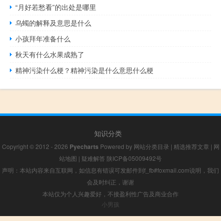
“月好若愁看”的出处是哪里
乌蠋的解释及意思是什么
小孩拜年准备什么
秋天有什么水果成熟了
精神污染什么梗？精神污染是什么意思什么梗
知识分类
Copyright © 2012 - 2026
Pyecharts
Powered by
网站分类目录
|
精选推荐文章
|
网
站地图
|
疑难解答
陕ICP备05009492号
声明：本站内容来自互联网，如信息有错误可发邮件到f_fb#foxmail.com说明，我们
会及时纠正，谢谢
本站仅为个人兴趣爱好，不接盈利性广告及商业合作
小男孩