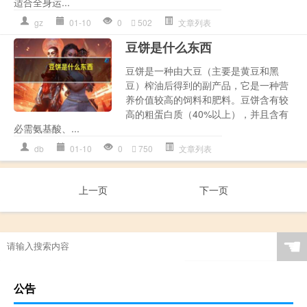
适合全身运...
gz
01-10
0
502
文章列表
豆饼是什么东西
豆饼是一种由大豆（主要是黄豆和黑
豆）榨油后得到的副产品，它是一种营
养价值较高的饲料和肥料。豆饼含有较
高的粗蛋白质（40%以上），并且含有
必需氨基酸、...
db
01-10
0
750
文章列表
上一页
下一页
☚
公告