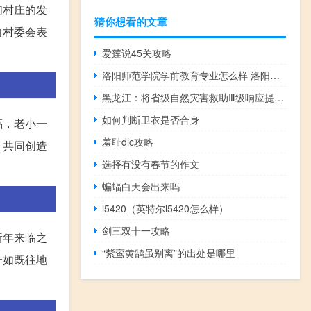
们村庄的发
猜你想看的文章
向村委会表
爱莲说45关攻略
洛阳师范学院学前教育专业怎么样 洛阳师范学院怎么样
黑龙江：将省级自然灾害救助Ⅲ级响应提升至Ⅱ级
如何判断卫衣是否合身
福，老小一
羞耻dlc攻略
，共同创造
选择有没有春节的作文
蝙蝠白天会出来吗
l5420（英特尔l5420怎么样）
剑三双十一攻略
新年来临之
“紫鸾黄鹄虽别离”的出处是哪里
一如既往地