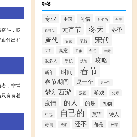
标签
专业
习俗
中国
他们的
作者
冬天
元宵节
冬季
结奋斗，取
你可以
宋代
唐代
辛勤付出和
学校
娘家
寓意
年初
宝宝
工作
年龄
攻略
很多人
手机
技能
春节
时间
新年
春节期间
是一个
是一种
领者，非常
梦幻西游
游戏
父母
汤圆
信只有有着
的人
疫情
的是
礼物
自己的
诗人
英语
红包
还不
都是
诗词
费用
长辈