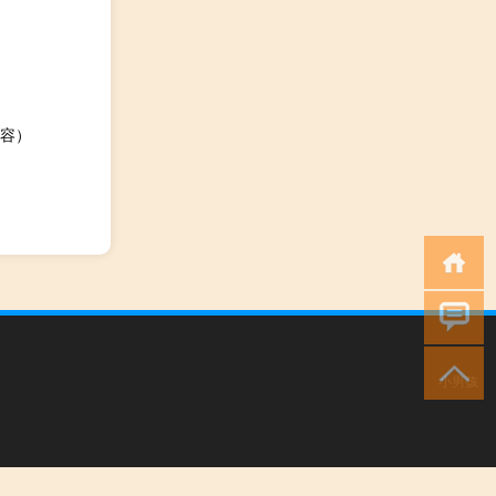
容）
小男孩