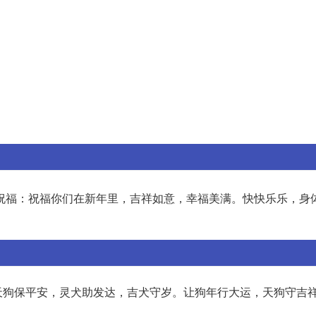
祝福：祝福你们在新年里，吉祥如意，幸福美满。快快乐乐，身
天狗保平安，灵犬助发达，吉犬守岁。让狗年行大运，天狗守吉