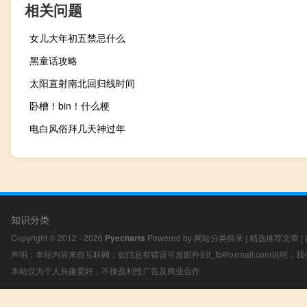
相关问题
女儿大年初五禁忌什么
黑童话攻略
太阳直射南北回归线时间
卧槽！bin！什么梗
电白风俗拜几天神过年
知识分类
Copyright © 2012 - 2026
Pyecharts
Powered by
网站分类目录
|
精选推荐文章
|
声明：本站内容来自互联网，如信息有错误可发邮件到f_fb#foxmail.com说明
本站仅为个人兴趣爱好，不接盈利性广告及商业合作