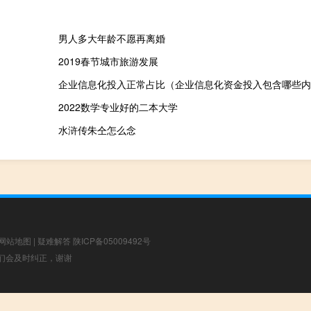
男人多大年龄不愿再离婚
2019春节城市旅游发展
企业信息化投入正常占比（企业信息化资金投入包含哪些内
2022数学专业好的二本大学
水浒传朱仝怎么念
网站地图
|
疑难解答
陕ICP备05009492号
，我们会及时纠正，谢谢